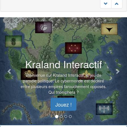
Previous
Nex
Kraland Interactif
Bienvenue sur Kraland Interactif, le jeu de
parodie politique. Le cybermonde est déchiré
entre plusieurs empires farouchement opposés.
Qui triomphera ?
Jouez !