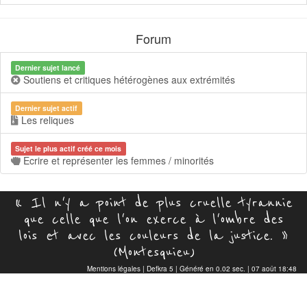
Forum
Dernier sujet lancé
Soutiens et critiques hétérogènes aux extrémités
Dernier sujet actif
Les reliques
Sujet le plus actif créé ce mois
Ecrire et représenter les femmes / minorités
« Il n'y a point de plus cruelle tyrannie
que celle que l'on exerce à l'ombre des
lois et avec les couleurs de la justice. »
(Montesquieu)
Mentions légales
|
Defkra 5
| Généré en 0.02 sec. | 07 août 18:48