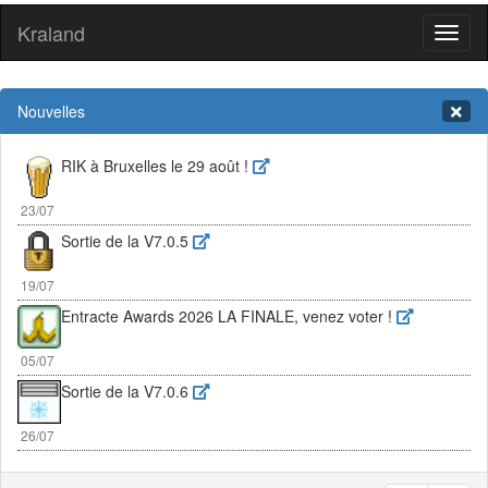
Kraland
Toggl
naviga
Nouvelles
RIK à Bruxelles le 29 août !
23/07
Sortie de la V7.0.5
19/07
Entracte Awards 2026 LA FINALE, venez voter !
05/07
Sortie de la V7.0.6
26/07