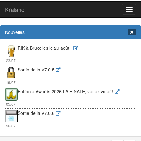
Kraland
Toggl
naviga
Nouvelles
RIK à Bruxelles le 29 août !
23/07
Sortie de la V7.0.5
19/07
Entracte Awards 2026 LA FINALE, venez voter !
05/07
Sortie de la V7.0.6
26/07