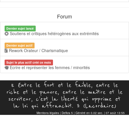
Forum
Dernier sujet lancé
Soutiens et critiques hétérogènes aux extrémités
Dernier sujet actif
Rework Orateur / Charismatique
Sujet le plus actif créé ce mois
Ecrire et représenter les femmes / minorités
« Entre le fort et le faible, entre le
riche et le pauvre, entre le maître et le
serviteur, c'est la liberté qui opprime et
la loi qui affranchit. » (Lacordaire)
Mentions légales
|
Defkra 5
| Généré en 0.02 sec. | 07 août 13:55