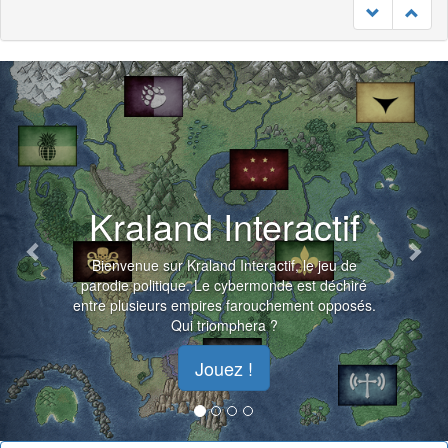
Previous
Nex
Kraland Interactif
Bienvenue sur Kraland Interactif, le jeu de
parodie politique. Le cybermonde est déchiré
entre plusieurs empires farouchement opposés.
Qui triomphera ?
Jouez !