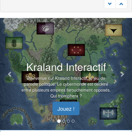
Previous
Nex
Kraland Interactif
Bienvenue sur Kraland Interactif, le jeu de
parodie politique. Le cybermonde est déchiré
entre plusieurs empires farouchement opposés.
Qui triomphera ?
Jouez !