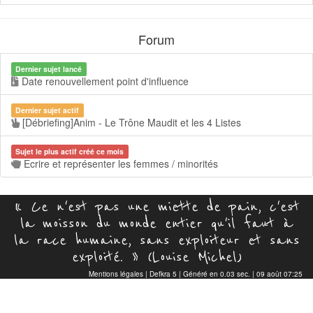
Forum
Dernier sujet lancé
Date renouvellement point d'influence
Dernier sujet actif
[Débriefing]Anim - Le Trône Maudit et les 4 Listes
Sujet le plus actif créé ce mois
Ecrire et représenter les femmes / minorités
« Ce n'est pas une miette de pain, c'est
la moisson du monde entier qu'il faut à
la race humaine, sans exploiteur et sans
exploité. » (Louise Michel)
Mentions légales
|
Defkra 5
| Généré en 0.03 sec. | 09 août 07:25