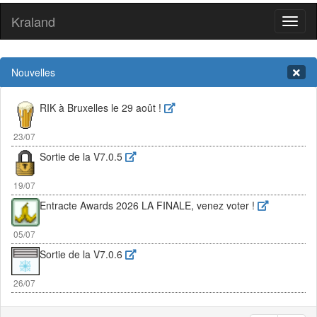
Kraland
Toggl
naviga
Nouvelles
RIK à Bruxelles le 29 août !
23/07
Sortie de la V7.0.5
19/07
Entracte Awards 2026 LA FINALE, venez voter !
05/07
Sortie de la V7.0.6
26/07