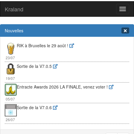
Kraland
Toggl
naviga
Nouvelles
RIK à Bruxelles le 29 août !
23/07
Sortie de la V7.0.5
19/07
Entracte Awards 2026 LA FINALE, venez voter !
05/07
Sortie de la V7.0.6
26/07