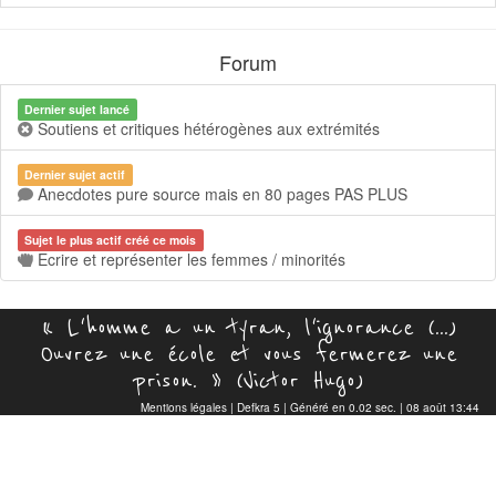
Forum
Dernier sujet lancé
Soutiens et critiques hétérogènes aux extrémités
Dernier sujet actif
Anecdotes pure source mais en 80 pages PAS PLUS
Sujet le plus actif créé ce mois
Ecrire et représenter les femmes / minorités
« L'homme a un tyran, l'ignorance (...)
Ouvrez une école et vous fermerez une
prison. » (Victor Hugo)
Mentions légales
|
Defkra 5
| Généré en 0.02 sec. | 08 août 13:44