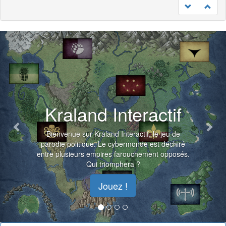
Previous
Nex
Kraland Interactif
Bienvenue sur Kraland Interactif, le jeu de
parodie politique. Le cybermonde est déchiré
entre plusieurs empires farouchement opposés.
Qui triomphera ?
Jouez !