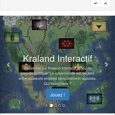
Previous
Nex
Kraland Interactif
Bienvenue sur Kraland Interactif, le jeu de
parodie politique. Le cybermonde est déchiré
entre plusieurs empires farouchement opposés.
Qui triomphera ?
Jouez !