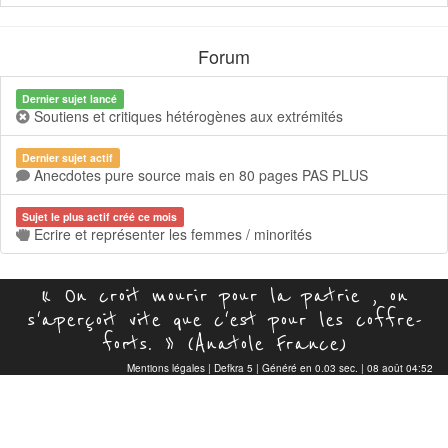
Forum
Dernier sujet lancé
Soutiens et critiques hétérogènes aux extrémités
Dernier sujet actif
Anecdotes pure source mais en 80 pages PAS PLUS
Sujet le plus actif créé ce mois
Ecrire et représenter les femmes / minorités
« On croit mourir pour la patrie , on
s'aperçoit vite que c'est pour les coffre-
forts. » (Anatole France)
Mentions légales
|
Defkra 5
| Généré en 0.03 sec. | 08 août 04:52