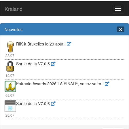
Kraland
Toggl
naviga
Nouvelles
RIK à Bruxelles le 29 août !
23/07
Sortie de la V7.0.5
19/07
Entracte Awards 2026 LA FINALE, venez voter !
05/07
Sortie de la V7.0.6
26/07