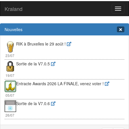
Kraland
Toggl
naviga
Nouvelles
RIK à Bruxelles le 29 août !
23/07
Sortie de la V7.0.5
19/07
Entracte Awards 2026 LA FINALE, venez voter !
05/07
Sortie de la V7.0.6
26/07