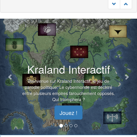
Previous
Nex
Kraland Interactif
Bienvenue sur Kraland Interactif, le jeu de
parodie politique. Le cybermonde est déchiré
entre plusieurs empires farouchement opposés.
Qui triomphera ?
Jouez !