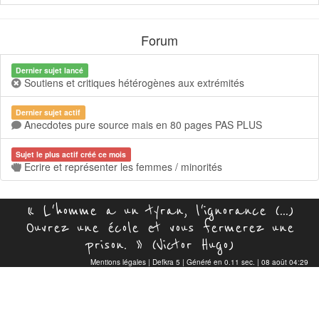
Forum
Dernier sujet lancé
Soutiens et critiques hétérogènes aux extrémités
Dernier sujet actif
Anecdotes pure source mais en 80 pages PAS PLUS
Sujet le plus actif créé ce mois
Ecrire et représenter les femmes / minorités
« L'homme a un tyran, l'ignorance (...)
Ouvrez une école et vous fermerez une
prison. » (Victor Hugo)
Mentions légales
|
Defkra 5
| Généré en 0.11 sec. | 08 août 04:29