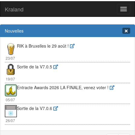
Kraland
Toggl
naviga
Nouvelles
RIK à Bruxelles le 29 août !
23/07
Sortie de la V7.0.5
19/07
Entracte Awards 2026 LA FINALE, venez voter !
05/07
Sortie de la V7.0.6
26/07