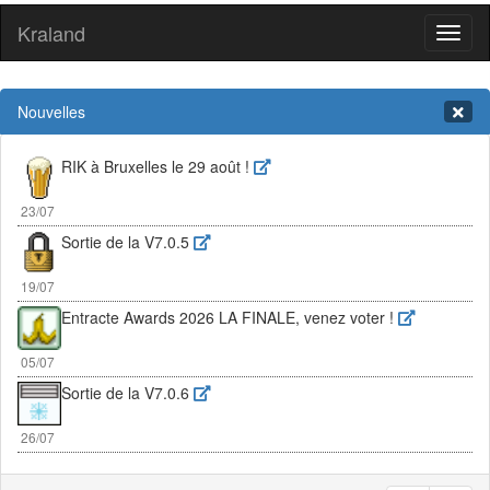
Kraland
Toggl
naviga
Nouvelles
RIK à Bruxelles le 29 août !
23/07
Sortie de la V7.0.5
19/07
Entracte Awards 2026 LA FINALE, venez voter !
05/07
Sortie de la V7.0.6
26/07