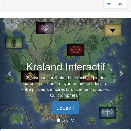
Previous
Nex
Kraland Interactif
Bienvenue sur Kraland Interactif, le jeu de
parodie politique. Le cybermonde est déchiré
entre plusieurs empires farouchement opposés.
Qui triomphera ?
Jouez !