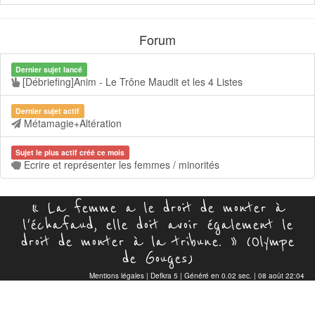
Forum
Dernier sujet lancé
[Débriefing]Anim - Le Trône Maudit et les 4 Listes
Dernier sujet actif
Métamagie+Altération
Sujet le plus actif créé ce mois
Ecrire et représenter les femmes / minorités
« La femme a le droit de monter à
l'échafaud, elle doit avoir également le
droit de monter à la tribune. » (Olympe
de Gouges)
Mentions légales
|
Defkra 5
| Généré en 0.02 sec. | 08 août 22:04