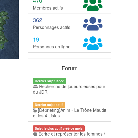
470
Membres actifs
362
Personnages actifs
19
Personnes en ligne
Forum
Dernier sujet lancé
Recherche de joueurs.euses pour
du JDR
Dernier sujet actif
[Débriefing]Anim - Le Trône Maudit
et les 4 Listes
Sujet le plus actif créé ce mois
Ecrire et représenter les femmes /