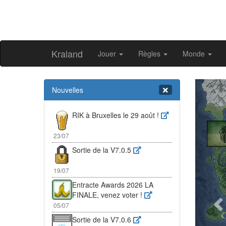
Kraland
Jouer
Règles
Monde
Pr
Nouvelles
RIK à Bruxelles le 29 août !
23/07
Sortie de la V7.0.5
19/07
Entracte Awards 2026 LA
FINALE, venez voter !
05/07
Sortie de la V7.0.6