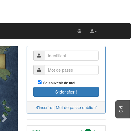
Next
Se souvenir de moi
S'inscrire
|
Mot de passe oublié ?
MC