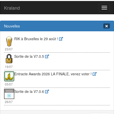
Kraland
Toggl
naviga
Nouvelles
RIK à Bruxelles le 29 août !
23/07
Sortie de la V7.0.5
19/07
Entracte Awards 2026 LA FINALE, venez voter !
05/07
Sortie de la V7.0.6
26/07