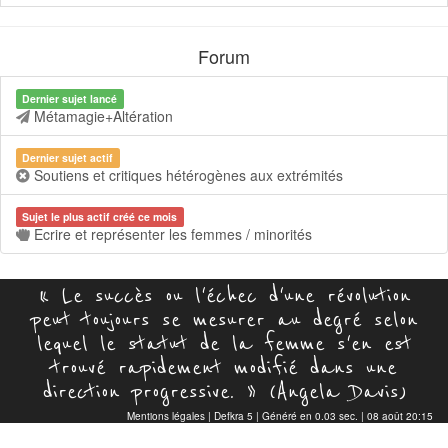
Forum
Dernier sujet lancé
Métamagie+Altération
Dernier sujet actif
Soutiens et critiques hétérogènes aux extrémités
Sujet le plus actif créé ce mois
Ecrire et représenter les femmes / minorités
« Le succès ou l'échec d'une révolution
peut toujours se mesurer au degré selon
lequel le statut de la femme s'en est
trouvé rapidement modifié dans une
direction progressive. » (Angela Davis)
Mentions légales
|
Defkra 5
| Généré en 0.03 sec. | 08 août 20:15