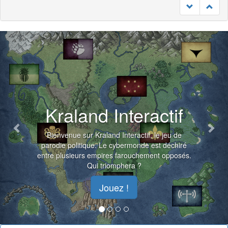
Previous
Nex
Kraland Interactif
Bienvenue sur Kraland Interactif, le jeu de
parodie politique. Le cybermonde est déchiré
entre plusieurs empires farouchement opposés.
Qui triomphera ?
Jouez !