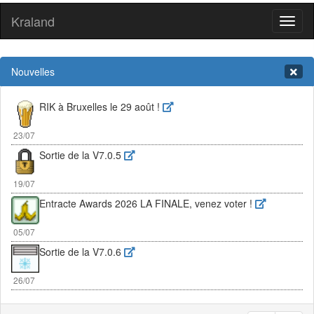
Kraland
Toggl
naviga
Nouvelles
RIK à Bruxelles le 29 août !
23/07
Sortie de la V7.0.5
19/07
Entracte Awards 2026 LA FINALE, venez voter !
05/07
Sortie de la V7.0.6
26/07