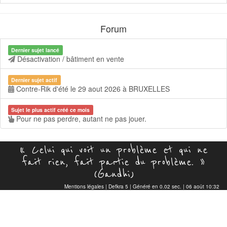
Forum
Dernier sujet lancé
Désactivation / bâtiment en vente
Dernier sujet actif
Contre-Rik d'été le 29 aout 2026 à BRUXELLES
Sujet le plus actif créé ce mois
Pour ne pas perdre, autant ne pas jouer.
« Celui qui voit un problème et qui ne
fait rien, fait partie du problème. »
(Gandhi)
Mentions légales
|
Defkra 5
| Généré en 0.02 sec. | 06 août 10:32