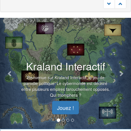
Previous
Nex
Kraland Interactif
Bienvenue sur Kraland Interactif, le jeu de
parodie politique. Le cybermonde est déchiré
entre plusieurs empires farouchement opposés.
Qui triomphera ?
Jouez !