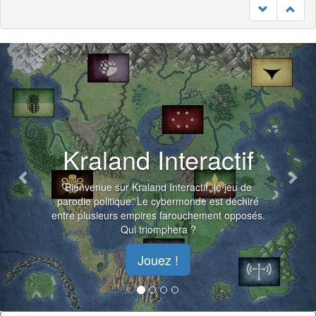
Previous
Nex
Kraland Interactif
Bienvenue sur Kraland Interactif, le jeu de
parodie politique. Le cybermonde est déchiré
entre plusieurs empires farouchement opposés.
Qui triomphera ?
Jouez !