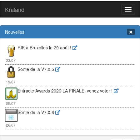
Kraland
Toggl
naviga
Nouvelles
RIK à Bruxelles le 29 août !
23/07
Sortie de la V7.0.5
19/07
Entracte Awards 2026 LA FINALE, venez voter !
05/07
Sortie de la V7.0.6
26/07