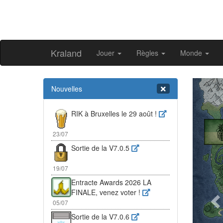
Kraland
Jouer
Règles
Monde
Pr
Nouvelles
RIK à Bruxelles le 29 août !
23/07
Sortie de la V7.0.5
19/07
Entracte Awards 2026 LA
FINALE, venez voter !
05/07
Sortie de la V7.0.6