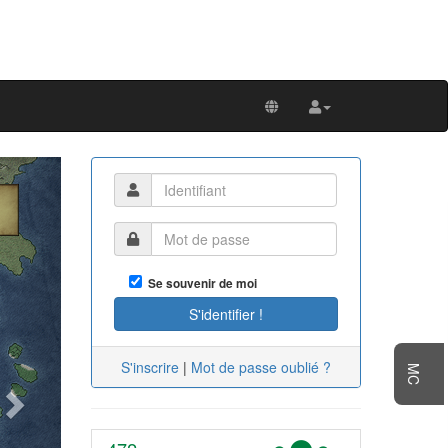
Next
Se souvenir de moi
S'inscrire
|
Mot de passe oublié ?
MC