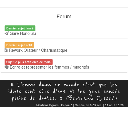
Forum
Dernier sujet lancé
Gare Honolulu
Dernier sujet actif
Rework Orateur / Charismatique
Sujet le plus actif créé ce mois
Ecrire et représenter les femmes / minorités
« L'ennui dans ce monde c'est que les
idiots sont sûrs d'eux et les gens sensés
pleins de doutes. » (Bertrand Russell)
Mentions légales
|
Defkra 5
| Généré en 0.03 sec. | 09 août 16:20