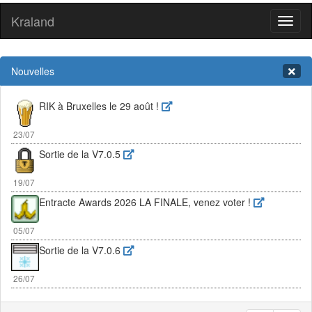
Kraland
Toggl
naviga
Nouvelles
RIK à Bruxelles le 29 août !
23/07
Sortie de la V7.0.5
19/07
Entracte Awards 2026 LA FINALE, venez voter !
05/07
Sortie de la V7.0.6
26/07