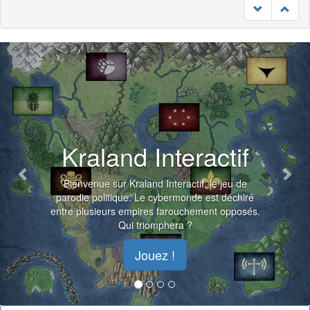
Previous
Nex
Kraland Interactif
Bienvenue sur Kraland Interactif, le jeu de
parodie politique. Le cybermonde est déchiré
entre plusieurs empires farouchement opposés.
Qui triomphera ?
Jouez !