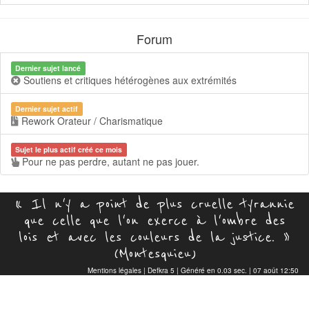
Forum
Dernier sujet lancé
Soutiens et critiques hétérogènes aux extrémités
Dernier sujet actif
Rework Orateur / Charismatique
Sujet le plus actif créé ce mois
Pour ne pas perdre, autant ne pas jouer.
« Il n'y a point de plus cruelle tyrannie
que celle que l'on exerce à l'ombre des
lois et avec les couleurs de la justice. »
(Montesquieu)
Mentions légales
|
Defkra 5
| Généré en 0.03 sec. | 07 août 12:50