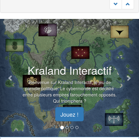
Previous
Nex
Kraland Interactif
Bienvenue sur Kraland Interactif, le jeu de
parodie politique. Le cybermonde est déchiré
entre plusieurs empires farouchement opposés.
Qui triomphera ?
Jouez !