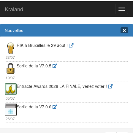
Kraland
Toggl
naviga
Nouvelles
RIK à Bruxelles le 29 août !
23/07
Sortie de la V7.0.5
19/07
Entracte Awards 2026 LA FINALE, venez voter !
05/07
Sortie de la V7.0.6
26/07