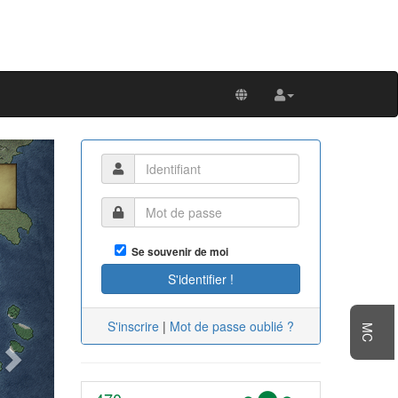
Next
Se souvenir de moi
S'inscrire
|
Mot de passe oublié ?
MC