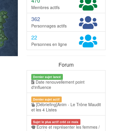
470
Membres actifs
362
Personnages actifs
22
Personnes en ligne
Forum
Dernier sujet lancé
Date renouvellement point
d'influence
Dernier sujet actif
[Débriefing]Anim - Le Trône Maudit
et les 4 Listes
Sujet le plus actif créé ce mois
Ecrire et représenter les femmes /