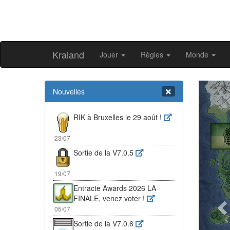
Kraland
Jouer
Règles
Monde
Pr
Nouvelles
RIK à Bruxelles le 29 août !
23/07
Sortie de la V7.0.5
19/07
Entracte Awards 2026 LA
FINALE, venez voter !
05/07
Sortie de la V7.0.6