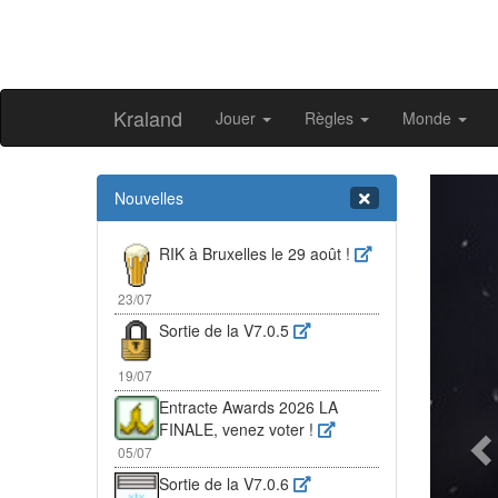
Kraland
Jouer
Règles
Monde
Pr
Nouvelles
RIK à Bruxelles le 29 août !
23/07
Sortie de la V7.0.5
19/07
Entracte Awards 2026 LA
FINALE, venez voter !
05/07
Sortie de la V7.0.6