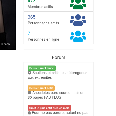
473
Membres actifs
365
Personnages actifs
7
Personnes en ligne
l: Jenarth
Forum
Dernier sujet lancé
Soutiens et critiques hétérogènes
aux extrémités
Dernier sujet actif
Anecdotes pure source mais en
80 pages PAS PLUS
Sujet le plus actif créé ce mois
Pour ne pas perdre, autant ne pas