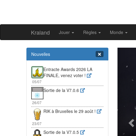
Kraland
Jouer
Règles
Monde
Pr
Nouvelles
Entracte Awards 2026 LA
FINALE, venez voter !
05/07
Sortie de la V7.0.6
26/07
RIK à Bruxelles le 29 août !
23/07
Sortie de la V7.0.5