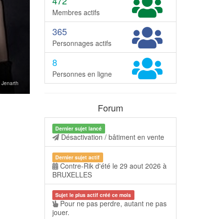
472
Membres actifs
365
Personnages actifs
8
Personnes en ligne
l: Jenarth
Forum
Dernier sujet lancé
Désactivation / bâtiment en vente
Dernier sujet actif
Contre-Rik d'été le 29 aout 2026 à
BRUXELLES
Sujet le plus actif créé ce mois
Pour ne pas perdre, autant ne pas
jouer.