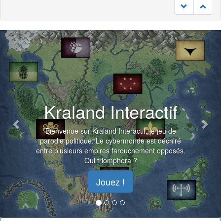
Previous
Nex
Kraland Interactif
Bienvenue sur Kraland Interactif, le jeu de
parodie politique. Le cybermonde est déchiré
entre plusieurs empires farouchement opposés.
Qui triomphera ?
Jouez !