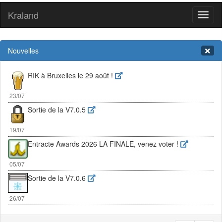
Kraland
Toggl
naviga
Nouvelles
RIK à Bruxelles le 29 août !
23/07
Sortie de la V7.0.5
19/07
Entracte Awards 2026 LA FINALE, venez voter !
05/07
Sortie de la V7.0.6
26/07