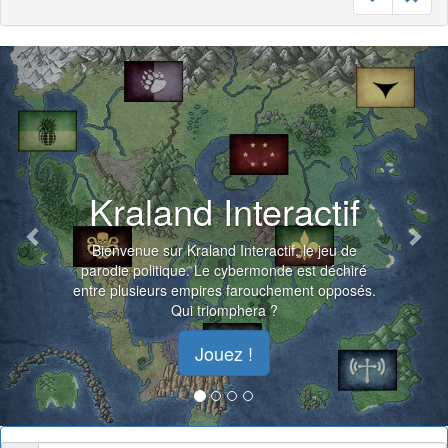
Previous
Nex
Kraland Interactif
Bienvenue sur Kraland Interactif, le jeu de
parodie politique. Le cybermonde est déchiré
entre plusieurs empires farouchement opposés.
Qui triomphera ?
Jouez !