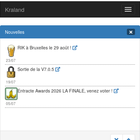
Kraland
Toggl
naviga
Nouvelles
RIK à Bruxelles le 29 août !
23/07
Sortie de la V7.0.5
19/07
Entracte Awards 2026 LA FINALE, venez voter !
05/07