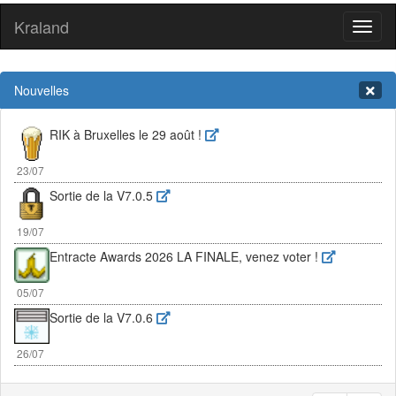
Kraland
Toggl
naviga
Nouvelles
RIK à Bruxelles le 29 août !
23/07
Sortie de la V7.0.5
19/07
Entracte Awards 2026 LA FINALE, venez voter !
05/07
Sortie de la V7.0.6
26/07