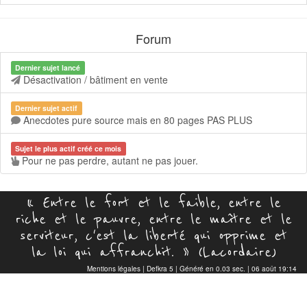
Forum
Dernier sujet lancé
Désactivation / bâtiment en vente
Dernier sujet actif
Anecdotes pure source mais en 80 pages PAS PLUS
Sujet le plus actif créé ce mois
Pour ne pas perdre, autant ne pas jouer.
« Entre le fort et le faible, entre le
riche et le pauvre, entre le maître et le
serviteur, c'est la liberté qui opprime et
la loi qui affranchit. » (Lacordaire)
Mentions légales
|
Defkra 5
| Généré en 0.03 sec. | 06 août 19:14