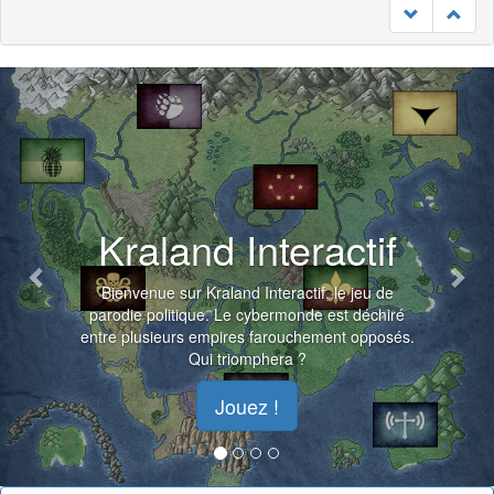
Previous
Nex
Kraland Interactif
Bienvenue sur Kraland Interactif, le jeu de
parodie politique. Le cybermonde est déchiré
entre plusieurs empires farouchement opposés.
Qui triomphera ?
Jouez !