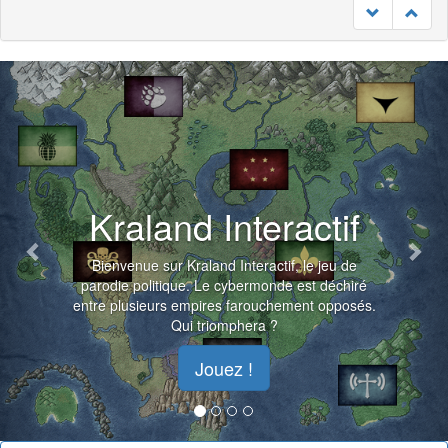
23/07
Previous
Nex
Kraland Interactif
Bienvenue sur Kraland Interactif, le jeu de
parodie politique. Le cybermonde est déchiré
entre plusieurs empires farouchement opposés.
Qui triomphera ?
Jouez !