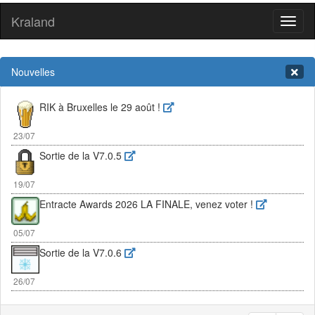
Kraland
Toggl
naviga
Nouvelles
RIK à Bruxelles le 29 août !
23/07
Sortie de la V7.0.5
19/07
Entracte Awards 2026 LA FINALE, venez voter !
05/07
Sortie de la V7.0.6
26/07
RIK à Bruxelles le 29 août !