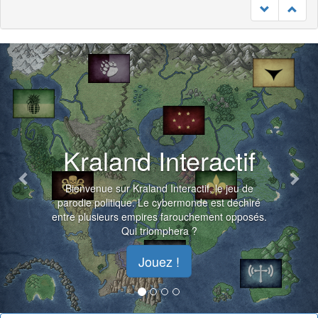
Previous
Nex
Kraland Interactif
Bienvenue sur Kraland Interactif, le jeu de
parodie politique. Le cybermonde est déchiré
entre plusieurs empires farouchement opposés.
Qui triomphera ?
Jouez !