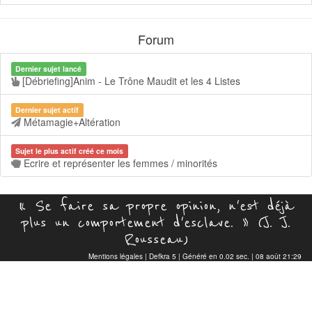
Forum
Dernier sujet lancé
[Débriefing]Anim - Le Trône Maudit et les 4 Listes
Dernier sujet actif
Métamagie+Altération
Sujet le plus actif créé ce mois
Ecrire et représenter les femmes / minorités
« Se faire sa propre opinion, n'est déjà
plus un comportement d'esclave. » (J. J.
Rousseau)
Mentions légales
|
Defkra 5
| Généré en 0.02 sec. | 08 août 21:29