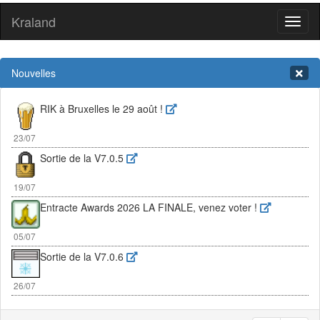
Kraland
Toggl
naviga
Nouvelles
RIK à Bruxelles le 29 août !
23/07
Sortie de la V7.0.5
19/07
Entracte Awards 2026 LA FINALE, venez voter !
05/07
Sortie de la V7.0.6
26/07