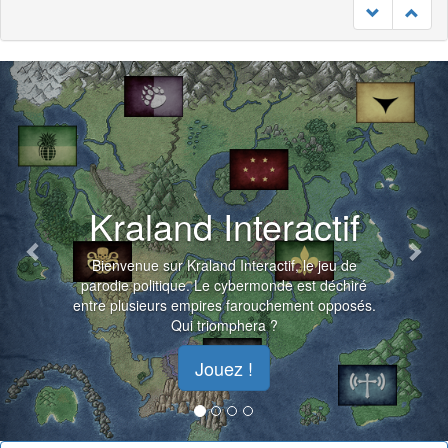
Previous
Nex
Kraland Interactif
Bienvenue sur Kraland Interactif, le jeu de
parodie politique. Le cybermonde est déchiré
entre plusieurs empires farouchement opposés.
Qui triomphera ?
Jouez !