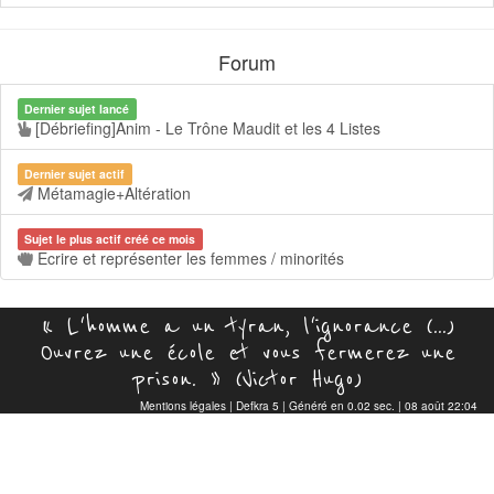
Forum
Dernier sujet lancé
[Débriefing]Anim - Le Trône Maudit et les 4 Listes
Dernier sujet actif
Métamagie+Altération
Sujet le plus actif créé ce mois
Ecrire et représenter les femmes / minorités
« L'homme a un tyran, l'ignorance (...)
Ouvrez une école et vous fermerez une
prison. » (Victor Hugo)
Mentions légales
|
Defkra 5
| Généré en 0.02 sec. | 08 août 22:04