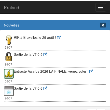
Kraland
Toggl
naviga
Nouvelles
RIK à Bruxelles le 29 août !
23/07
Sortie de la V7.0.5
19/07
Entracte Awards 2026 LA FINALE, venez voter !
05/07
Sortie de la V7.0.6
26/07