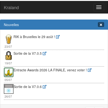
Kraland
Toggl
naviga
Nouvelles
RIK à Bruxelles le 29 août !
23/07
Sortie de la V7.0.5
19/07
Entracte Awards 2026 LA FINALE, venez voter !
05/07
Sortie de la V7.0.6
26/07