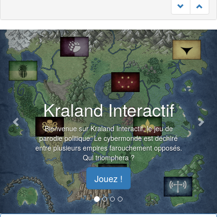
Previous
Nex
Kraland Interactif
Bienvenue sur Kraland Interactif, le jeu de
parodie politique. Le cybermonde est déchiré
entre plusieurs empires farouchement opposés.
Qui triomphera ?
Jouez !