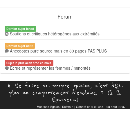
Forum
Dernier sujet lancé
Soutiens et critiques hétérogènes aux extrémités
Dernier sujet actif
Anecdotes pure source mais en 80 pages PAS PLUS
Sujet le plus actif créé ce mois
Ecrire et représenter les femmes / minorités
« Se faire sa propre opinion, n'est déjà
plus un comportement d'esclave. » (J. J.
Rousseau)
Mentions légales
|
Defkra 5
| Généré en 0.03 sec. | 08 août 00:37