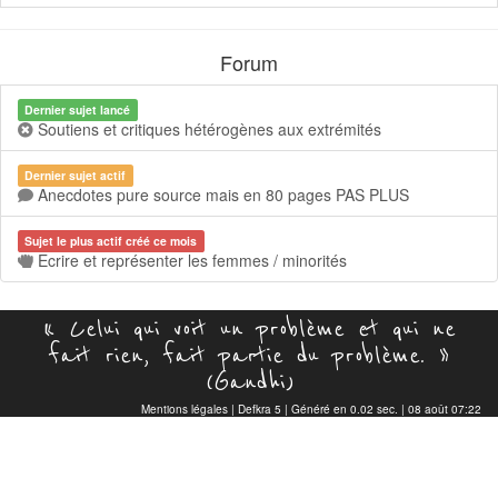
Forum
Dernier sujet lancé
Soutiens et critiques hétérogènes aux extrémités
Dernier sujet actif
Anecdotes pure source mais en 80 pages PAS PLUS
Sujet le plus actif créé ce mois
Ecrire et représenter les femmes / minorités
« Celui qui voit un problème et qui ne
fait rien, fait partie du problème. »
(Gandhi)
Mentions légales
|
Defkra 5
| Généré en 0.02 sec. | 08 août 07:22