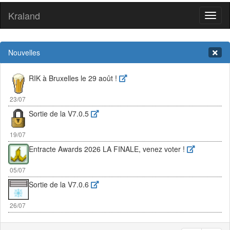
Kraland
Toggl
naviga
Nouvelles
RIK à Bruxelles le 29 août !
23/07
Sortie de la V7.0.5
19/07
Entracte Awards 2026 LA FINALE, venez voter !
05/07
Sortie de la V7.0.6
26/07
RIK à Bruxelles le 29 août !