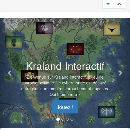
23/07
Previous
Nex
Kraland Interactif
Bienvenue sur Kraland Interactif, le jeu de
parodie politique. Le cybermonde est déchiré
entre plusieurs empires farouchement opposés.
Qui triomphera ?
Jouez !