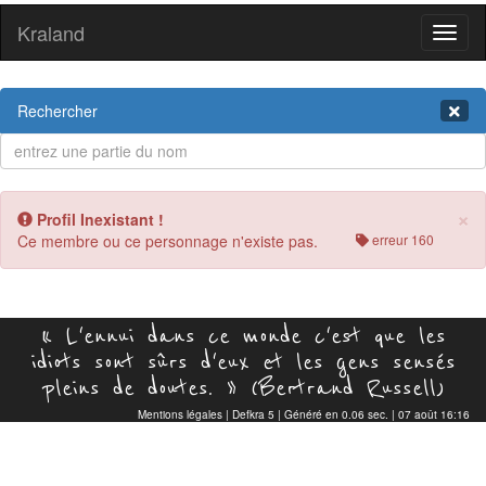
Kraland
Toggl
naviga
Rechercher
×
Profil Inexistant !
Ce membre ou ce personnage n'existe pas.
erreur 160
« L'ennui dans ce monde c'est que les
idiots sont sûrs d'eux et les gens sensés
pleins de doutes. » (Bertrand Russell)
Mentions légales
|
Defkra 5
| Généré en 0.06 sec. | 07 août 16:16