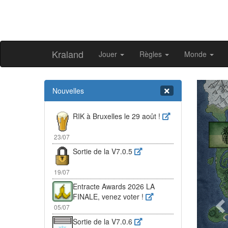
Kraland
Jouer
Règles
Monde
Pr
Nouvelles
RIK à Bruxelles le 29 août !
23/07
Sortie de la V7.0.5
19/07
Entracte Awards 2026 LA
FINALE, venez voter !
05/07
Sortie de la V7.0.6