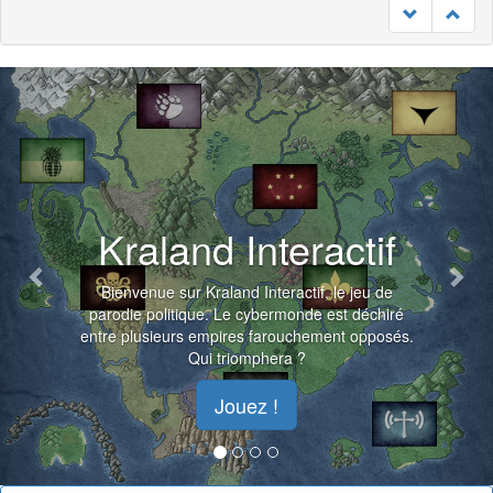
Previous
Nex
Kraland Interactif
Bienvenue sur Kraland Interactif, le jeu de
parodie politique. Le cybermonde est déchiré
entre plusieurs empires farouchement opposés.
Qui triomphera ?
Jouez !