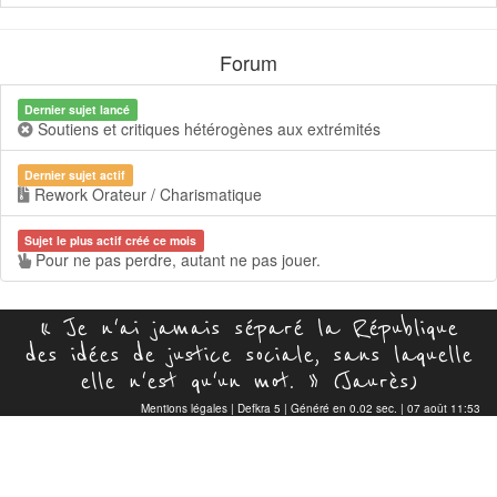
Forum
Dernier sujet lancé
Soutiens et critiques hétérogènes aux extrémités
Dernier sujet actif
Rework Orateur / Charismatique
Sujet le plus actif créé ce mois
Pour ne pas perdre, autant ne pas jouer.
« Je n'ai jamais séparé la République
des idées de justice sociale, sans laquelle
elle n'est qu'un mot. » (Jaurès)
Mentions légales
|
Defkra 5
| Généré en 0.02 sec. | 07 août 11:53