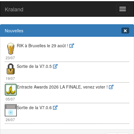
Kraland
Toggl
naviga
Nouvelles
RIK à Bruxelles le 29 août !
23/07
Sortie de la V7.0.5
19/07
Entracte Awards 2026 LA FINALE, venez voter !
05/07
Sortie de la V7.0.6
26/07