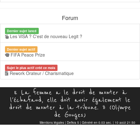
Forum
Dernier sujet lancé
Les ViSA ? C'est de nouveau Legit ?
Dernier sujet actif
FIFA Peace Prize
Sujet le plus actif créé ce mois
Rework Orateur / Charismatique
« La femme a le droit de monter à
l'échafaud, elle doit avoir également le
droit de monter à la tribune. » (Olympe
de Gouges)
Mentions légales
|
Defkra 5
| Généré en 0.03 sec. | 10 août 21:50