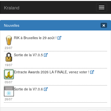
Kraland
Toggl
naviga
Nouvelles
RIK à Bruxelles le 29 août !
23/07
Sortie de la V7.0.5
19/07
Entracte Awards 2026 LA FINALE, venez voter !
05/07
Sortie de la V7.0.6
26/07