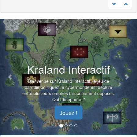
Previous
Nex
Kraland Interactif
Bienvenue sur Kraland Interactif, le jeu de
parodie politique. Le cybermonde est déchiré
entre plusieurs empires farouchement opposés.
Qui triomphera ?
Jouez !