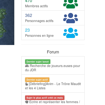
470
Membres actifs
362
Personnages actifs
23
Personnes en ligne
Forum
Dernier sujet lancé
Recherche de joueurs.euses pour
du JDR
Dernier sujet actif
[Débriefing]Anim - Le Trône Maudit
et les 4 Listes
Sujet le plus actif créé ce mois
Ecrire et représenter les femmes /