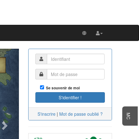
Next
Se souvenir de moi
S'inscrire
|
Mot de passe oublié ?
MC