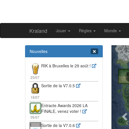
Kraland
Jouer
Règles
Monde
Pr
Nouvelles
RIK à Bruxelles le 29 août !
23/07
Sortie de la V7.0.5
19/07
Entracte Awards 2026 LA
FINALE, venez voter !
05/07
Sortie de la V7.0.6