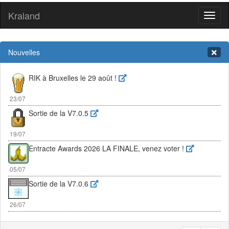
Kraland
Toggl
naviga
Nouvelles
RIK à Bruxelles le 29 août !
23/07
Sortie de la V7.0.5
19/07
Entracte Awards 2026 LA FINALE, venez voter !
05/07
Sortie de la V7.0.6
26/07