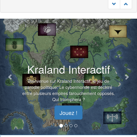
Previous
Nex
Kraland Interactif
Bienvenue sur Kraland Interactif, le jeu de
parodie politique. Le cybermonde est déchiré
entre plusieurs empires farouchement opposés.
Qui triomphera ?
Jouez !