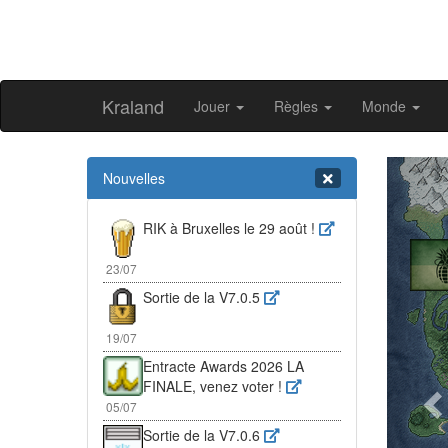
Kraland
Jouer
Règles
Monde
Pr
Nouvelles
RIK à Bruxelles le 29 août !
23/07
Sortie de la V7.0.5
19/07
Entracte Awards 2026 LA
FINALE, venez voter !
05/07
Sortie de la V7.0.6