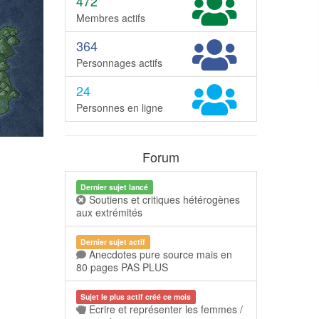
472
Membres actifs
364
Personnages actifs
24
Personnes en ligne
Forum
Dernier sujet lancé
Soutiens et critiques hétérogènes
aux extrémités
Dernier sujet actif
Anecdotes pure source mais en
80 pages PAS PLUS
Sujet le plus actif créé ce mois
Ecrire et représenter les femmes /