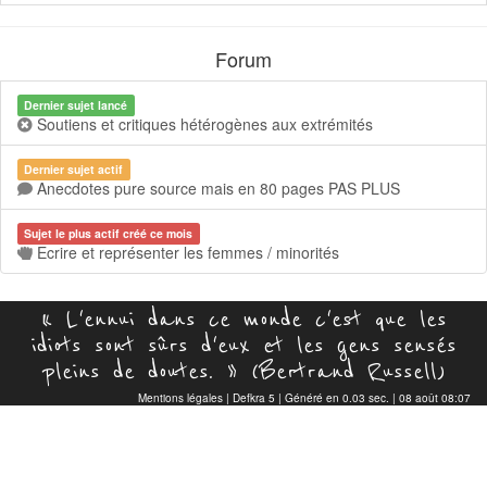
Forum
Dernier sujet lancé
Soutiens et critiques hétérogènes aux extrémités
Dernier sujet actif
Anecdotes pure source mais en 80 pages PAS PLUS
Sujet le plus actif créé ce mois
Ecrire et représenter les femmes / minorités
« L'ennui dans ce monde c'est que les
idiots sont sûrs d'eux et les gens sensés
pleins de doutes. » (Bertrand Russell)
Mentions légales
|
Defkra 5
| Généré en 0.03 sec. | 08 août 08:07