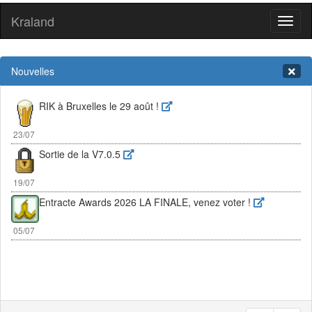
Kraland
Toggl
naviga
Nouvelles
RIK à Bruxelles le 29 août !
23/07
Sortie de la V7.0.5
19/07
Entracte Awards 2026 LA FINALE, venez voter !
05/07