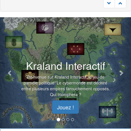
Previous
Nex
Kraland Interactif
Bienvenue sur Kraland Interactif, le jeu de
parodie politique. Le cybermonde est déchiré
entre plusieurs empires farouchement opposés.
Qui triomphera ?
Jouez !