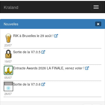
Kraland
Toggl
naviga
Nouvelles
RIK à Bruxelles le 29 août !
23/07
Sortie de la V7.0.5
19/07
Entracte Awards 2026 LA FINALE, venez voter !
05/07
Sortie de la V7.0.6
26/07