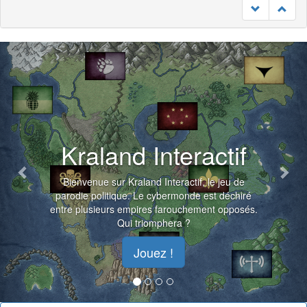
Previous
Nex
Kraland Interactif
Bienvenue sur Kraland Interactif, le jeu de
parodie politique. Le cybermonde est déchiré
entre plusieurs empires farouchement opposés.
Qui triomphera ?
Jouez !