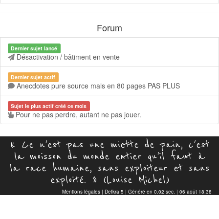
Forum
Dernier sujet lancé
Désactivation / bâtiment en vente
Dernier sujet actif
Anecdotes pure source mais en 80 pages PAS PLUS
Sujet le plus actif créé ce mois
Pour ne pas perdre, autant ne pas jouer.
« Ce n'est pas une miette de pain, c'est
la moisson du monde entier qu'il faut à
la race humaine, sans exploiteur et sans
exploité. » (Louise Michel)
Mentions légales
|
Defkra 5
| Généré en 0.02 sec. | 06 août 18:38