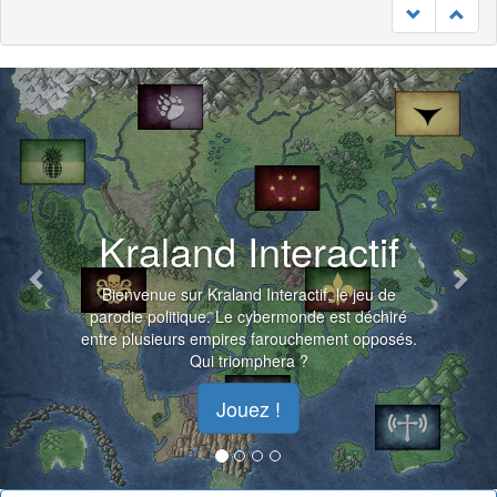
Previous
Nex
Kraland Interactif
Bienvenue sur Kraland Interactif, le jeu de
parodie politique. Le cybermonde est déchiré
entre plusieurs empires farouchement opposés.
Qui triomphera ?
Jouez !