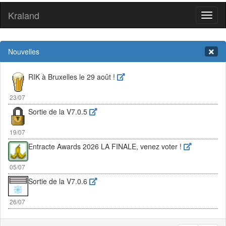
Kraland
Toggl
naviga
Nouvelles
RIK à Bruxelles le 29 août !
23/07
Sortie de la V7.0.5
19/07
Entracte Awards 2026 LA FINALE, venez voter !
05/07
Sortie de la V7.0.6
26/07