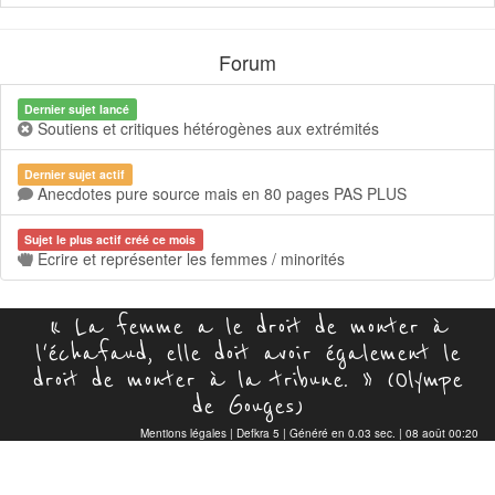
Forum
Dernier sujet lancé
Soutiens et critiques hétérogènes aux extrémités
Dernier sujet actif
Anecdotes pure source mais en 80 pages PAS PLUS
Sujet le plus actif créé ce mois
Ecrire et représenter les femmes / minorités
« La femme a le droit de monter à
l'échafaud, elle doit avoir également le
droit de monter à la tribune. » (Olympe
de Gouges)
Mentions légales
|
Defkra 5
| Généré en 0.03 sec. | 08 août 00:20