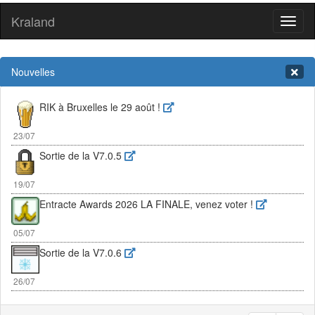
Kraland
Toggl
naviga
Nouvelles
RIK à Bruxelles le 29 août !
23/07
Sortie de la V7.0.5
19/07
Entracte Awards 2026 LA FINALE, venez voter !
05/07
Sortie de la V7.0.6
26/07