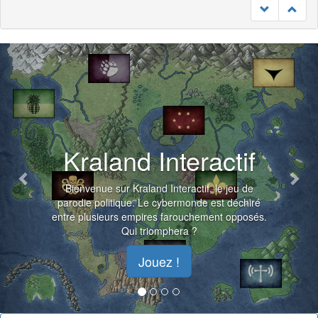
Previous
Nex
Kraland Interactif
Bienvenue sur Kraland Interactif, le jeu de
parodie politique. Le cybermonde est déchiré
entre plusieurs empires farouchement opposés.
Qui triomphera ?
Jouez !