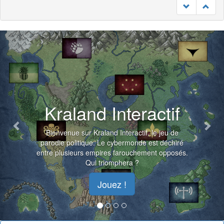
Previous
Nex
Kraland Interactif
Bienvenue sur Kraland Interactif, le jeu de
parodie politique. Le cybermonde est déchiré
entre plusieurs empires farouchement opposés.
Qui triomphera ?
Jouez !