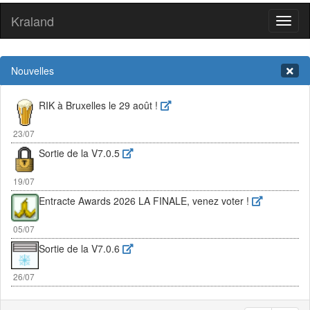
Kraland
Toggl
naviga
Nouvelles
RIK à Bruxelles le 29 août !
23/07
Sortie de la V7.0.5
19/07
Entracte Awards 2026 LA FINALE, venez voter !
05/07
Sortie de la V7.0.6
26/07