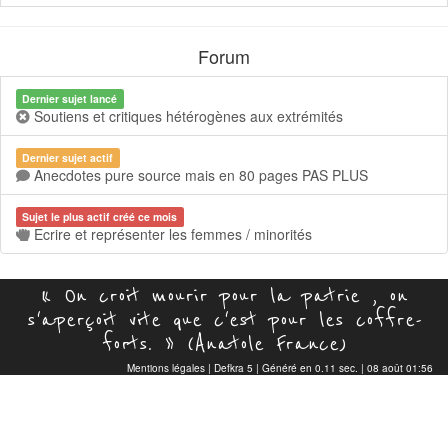
Forum
Dernier sujet lancé
Soutiens et critiques hétérogènes aux extrémités
Dernier sujet actif
Anecdotes pure source mais en 80 pages PAS PLUS
Sujet le plus actif créé ce mois
Ecrire et représenter les femmes / minorités
« On croit mourir pour la patrie , on
s'aperçoit vite que c'est pour les coffre-
forts. » (Anatole France)
Mentions légales
|
Defkra 5
| Généré en 0.11 sec. | 08 août 01:56