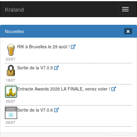
Kraland
Toggl
naviga
Nouvelles
RIK à Bruxelles le 29 août !
23/07
Sortie de la V7.0.5
19/07
Entracte Awards 2026 LA FINALE, venez voter !
05/07
Sortie de la V7.0.6
26/07