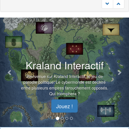
Previous
Nex
Kraland Interactif
Bienvenue sur Kraland Interactif, le jeu de
parodie politique. Le cybermonde est déchiré
entre plusieurs empires farouchement opposés.
Qui triomphera ?
Jouez !