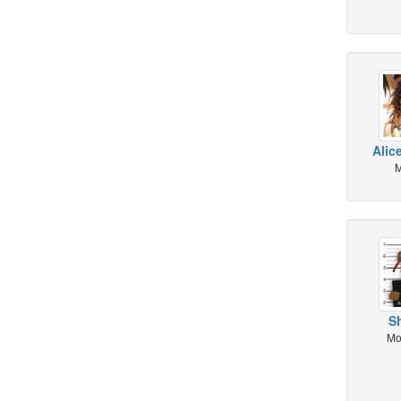
Alic
M
S
Mo