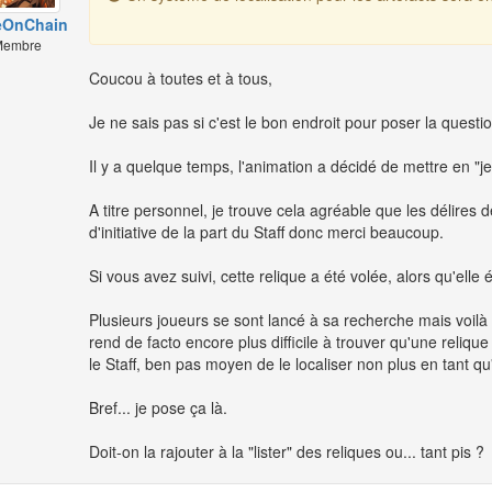
eOnChain
embre
Coucou à toutes et à tous,
Je ne sais pas si c'est le bon endroit pour poser la questio
Il y a quelque temps, l'animation a décidé de mettre en "j
A titre personnel, je trouve cela agréable que les délires d
d'initiative de la part du Staff donc merci beaucoup.
Si vous avez suivi, cette relique a été volée, alors qu'ell
Plusieurs joueurs se sont lancé à sa recherche mais voilà c
rend de facto encore plus difficile à trouver qu'une reliqu
le Staff, ben pas moyen de le localiser non plus en tant qu
Bref... je pose ça là.
Doit-on la rajouter à la "lister" des reliques ou... tant pis ?