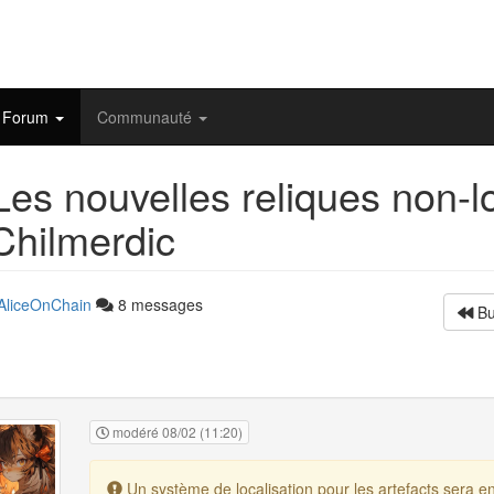
Forum
Communauté
es nouvelles reliques non-lo
Chilmerdic
AliceOnChain
8 messages
Bu
modéré 08/02 (11:20)
Un système de localisation pour les artefacts sera en