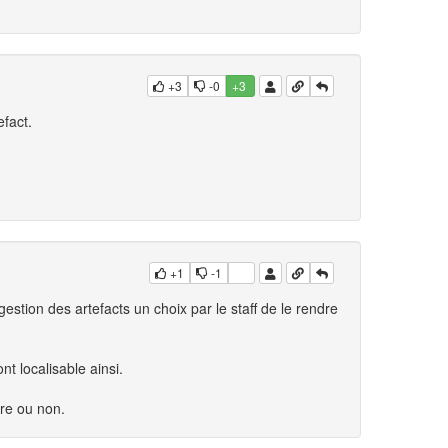
+3
-0
+3
efact.
+1
-1
 gestion des artefacts un choix par le staff de le rendre
nt localisable ainsi.
ire ou non.