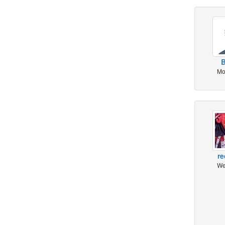
Mo
re
We