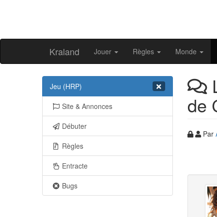
Kraland
Jouer
Règles
Monde
L
Jeu (HRP)
de 
Site & Annonces
Débuter
Par
Règles
Entracte
Bugs