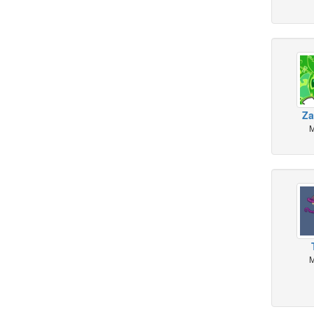
Za
M
M