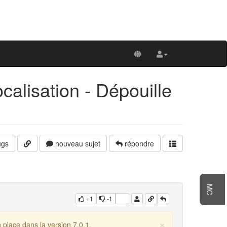
calisation - Dépouille
gs
nouveau sujet
répondre
MC
+1
-1
×
 place dans la version 7.0.1.