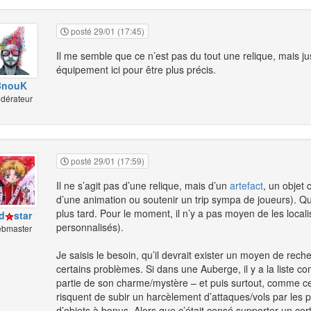
posté 29/01 (17:45)
Il me semble que ce n’est pas du tout une relique, mais 
équipement ici pour être plus précis.
BnouK
dérateur
posté 29/01 (17:59)
Il ne s’agit pas d’une relique, mais d’un
artefact
, un objet
d’une animation ou soutenir un trip sympa de joueurs). Qu
plus tard. Pour le moment, il n’y a pas moyen de les locali
d
star
personnalisés).
bmaster
Je saisis le besoin, qu’il devrait exister un moyen de rec
certains problèmes. Si dans une Auberge, il y a la liste c
partie de son charme/mystère – et puis surtout, comme ce
risquent de subir un harcèlement d’attaques/vols par les pe
d’objets à bonus. Alors que c’était censé supporter un cer