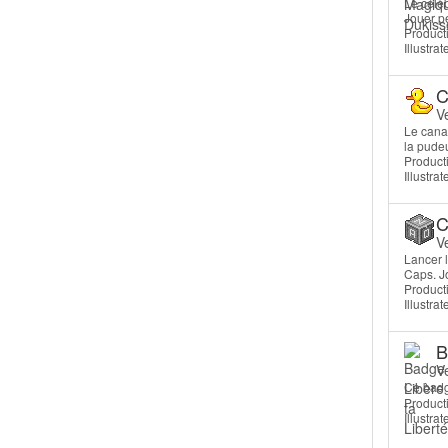
Le célèb
Jouer pe
Producti
Illustrat
C
V
Le canar
la pudeu
Producti
Illustrat
C
V
Lancer l
Caps. Jo
Producti
Illustrat
B
V
Ce badg
Producti
Illustra