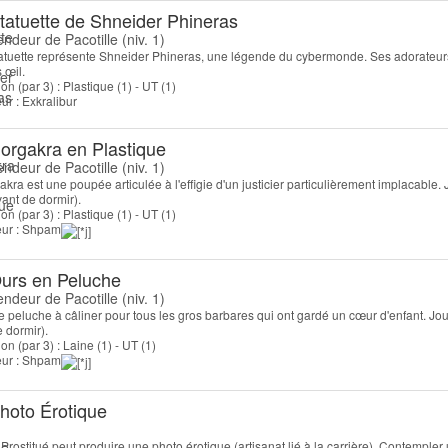
tatuette de Shneider Phineras
endeur de Pacotille (niv. 1)
tatuette représente Shneider Phineras, une légende du cybermonde. Ses adorateurs 
 œil.
on (par 3) : Plastique (1) - UT (1)
eur : Exkralibur
orgakra en Plastique
endeur de Pacotille (niv. 1)
kra est une poupée articulée à l'effigie d'un justicier particulièrement implacable. 
vant de dormir).
on (par 3) : Plastique (1) - UT (1)
teur : Shpam
urs en Peluche
endeur de Pacotille (niv. 1)
e peluche à câliner pour tous les gros barbares qui ont gardé un cœur d'enfant. Jouer
 dormir).
on (par 3) : Laine (1) - UT (1)
teur : Shpam
hoto Érotique
Prostitué peut produire une photo érotique (artisanat lié à la carrière). Contempler u