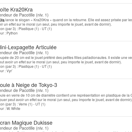
oîte Kra20Kra
endeur de Pacotille (niv. 1)
îte lance le slogan « Kra20Kra » quand on la retourne. Elle est assez prisée par les 
ir un effet sur le moral (un seul, peu importe le jouet, avant de dormir).
on (par 3) : Plastique (1) - UT (1)
teur : Python
ini-Lexpagette Articulée
endeur de Pacotille (niv. 1)
upée de 20 cm est le jouet préféré des petites filles palladionautes. Il existe une 
ut avoir un effet sur le moral (un seul, peu importe le jouet, avant de dormir).
on (par 3) : Plastique (1) - UT (1)
eur : Vyr`
oule à Neige de Tokyo-3
endeur de Pacotille (niv. 1)
ule en verre de 10 cm de diamètre contient une représentation en plastique de la Gr
ouer peut avoir un effet sur le moral (un seul, peu importe le jouet, avant de dormir)
on (par 3) : Verre (1) - UT (1)
teur : W. White
cran Magique Dukisse
endeur de Pacotille (niv. 1)