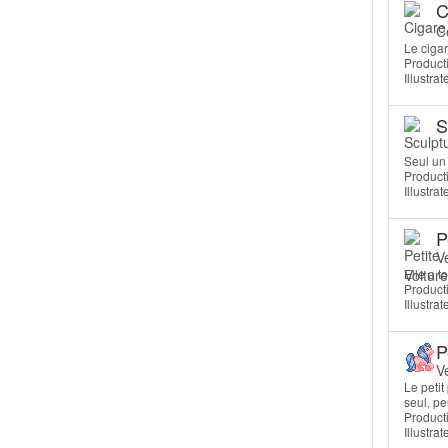
C
C
Le cigar
Producti
Illustra
S
Seul un 
Producti
Illustra
P
V
Elle a t
Producti
Illustra
P
V
Le petit
seul, pe
Producti
Illustrat