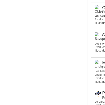
O
B
Vous po
Producti
Illustra
S
Ra
Les savo
Producti
Illustra
E
F
Les habi
enclume 
Producti
Illustrat
P
Pe
Le para
Producti