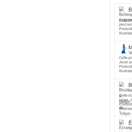
B
V
Cette bo
peut avo
Producti
Illustra
M
V
Cette po
Jouer pe
Producti
Illustrat
B
V
Cette bo
neige. J
Producti
Illustra
É
V