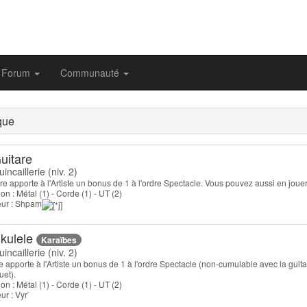
Forum
Communauté
que
uitare
incaillerie (niv. 2)
re apporte à l'Artiste un bonus de 1 à l'ordre Spectacle. Vous pouvez aussi en jouer 
on : Métal (1) - Corde (1) - UT (2)
teur : Shpam
kulele
Karaïbes
incaillerie (niv. 2)
e apporte à l'Artiste un bonus de 1 à l'ordre Spectacle (non-cumulable avec la guita
uet).
on : Métal (1) - Corde (1) - UT (2)
eur : Vyr`