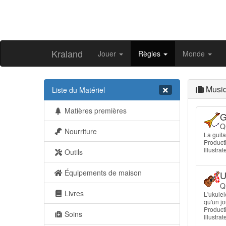
Kraland
Jouer
Règles
Monde
Musi
Liste du Matériel
Matières premières
G
Qu
Nourriture
La guita
Producti
Illustra
Outils
Équipements de maison
U
Qu
Livres
L'ukulel
qu'un jo
Producti
Soins
Illustrat