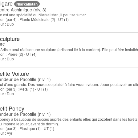
igare
Niarkalistan
entre Alchimique (niv. 3)
e est une spécialité du Niarkalistan, il peut se fumer.
on (par 4) : Plante Médicinale (2) - UT (1)
teur : Dub
culpture
Artiste peut réaliser une sculpture (artisanat lié à la carrière). Elle peut être inst
on : Pierre (2) - UT (4)
teur : Dub
etite Voiture
endeur de Pacotille (niv. 1)
out d'une grande. Des heures de plaisir à faire vroum vroum. Jouer peut avoir un effe
on (par 3) : Métal (1) - UT (1)
teur : Dub
etit Poney
endeur de Pacotille (niv. 1)
 poney a beaucoup de succès auprès des enfants elfes qui zozotent dans les forêts 
u importe le jouet, avant de dormir).
on (par 3) : Plastique (1) - UT (1)
eur : Vyr`