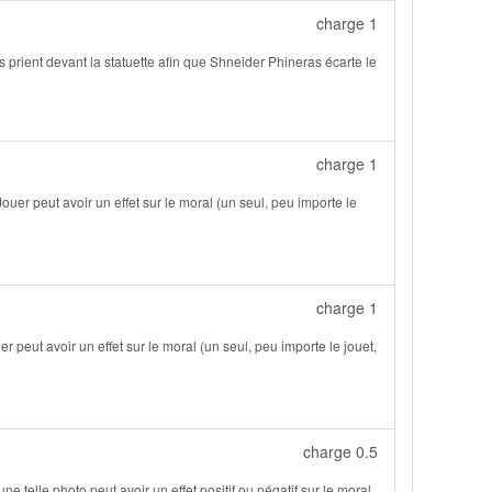
charge 1
prient devant la statuette afin que Shneider Phineras écarte le
charge 1
Jouer peut avoir un effet sur le moral (un seul, peu importe le
charge 1
 peut avoir un effet sur le moral (un seul, peu importe le jouet,
charge 0.5
ne telle photo peut avoir un effet positif ou négatif sur le moral