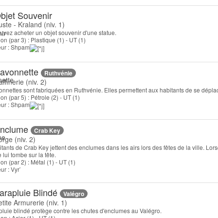
bjet Souvenir
uste - Kraland (niv. 1)
uvez acheter un objet souvenir d'une statue.
on (par 3) : Plastique (1) - UT (1)
teur : Shpam
avonnette
Ruthvénie
ffinerie (niv. 2)
nnettes sont fabriquées en Ruthvénie. Elles permettent aux habitants de se déplacer
on (par 5) : Pétrole (2) - UT (1)
teur : Shpam
nclume
Crab Key
orge (niv. 2)
tants de Crab Key jettent des enclumes dans les airs lors des fêtes de la ville. Lo
lui tombe sur la tête.
on (par 2) : Métal (1) - UT (1)
eur : Vyr`
arapluie Blindé
Valégro
tite Armurerie (niv. 1)
pluie blindé protège contre les chutes d'enclumes au Valégro.
on : Acier (1) - UT (1)