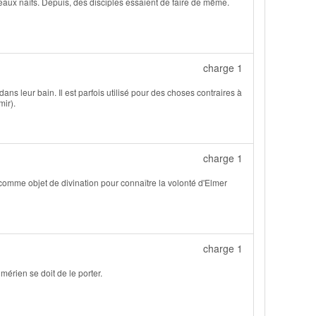
eaux naïfs. Depuis, des disciples essaient de faire de même.
charge 1
s leur bain. Il est parfois utilisé pour des choses contraires à
mir).
charge 1
t comme objet de divination pour connaître la volonté d'Elmer
charge 1
mérien se doit de le porter.