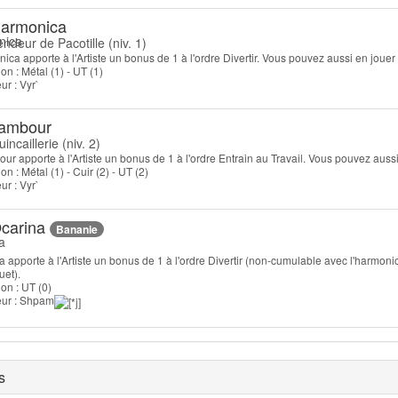
armonica
endeur de Pacotille (niv. 1)
ica apporte à l'Artiste un bonus de 1 à l'ordre Divertir. Vous pouvez aussi en jouer 
on : Métal (1) - UT (1)
eur : Vyr`
ambour
incaillerie (niv. 2)
ur apporte à l'Artiste un bonus de 1 à l'ordre Entrain au Travail. Vous pouvez aussi 
on : Métal (1) - Cuir (2) - UT (2)
eur : Vyr`
carina
Bananie
a apporte à l'Artiste un bonus de 1 à l'ordre Divertir (non-cumulable avec l'harmoni
uet).
on : UT (0)
teur : Shpam
s