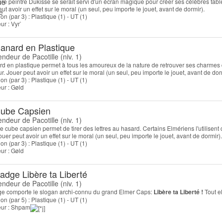
re peintre Dukisse se serait servi d'un écran magique pour créer ses célèbres tabl
ut avoir un effet sur le moral (un seul, peu importe le jouet, avant de dormir).
on (par 3) : Plastique (1) - UT (1)
eur : Vyr`
anard en Plastique
endeur de Pacotille (niv. 1)
d en plastique permet à tous les amoureux de la nature de retrouver ses charmes dan
r. Jouer peut avoir un effet sur le moral (un seul, peu importe le jouet, avant de dor
on (par 3) : Plastique (1) - UT (1)
eur : Gøld
ube Capsien
endeur de Pacotille (niv. 1)
e cube capsien permet de tirer des lettres au hasard. Certains Elmériens l'utilisen
uer peut avoir un effet sur le moral (un seul, peu importe le jouet, avant de dormir).
on (par 3) : Plastique (1) - UT (1)
eur : Gøld
adge Libère ta Liberté
endeur de Pacotille (niv. 1)
e comporte le slogan archi-connu du grand Elmer Caps:
Libère ta Liberté !
Tout el
on (par 5) : Plastique (1) - UT (1)
teur : Shpam