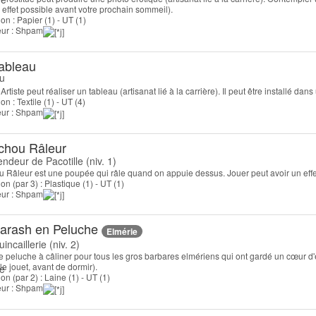
 effet possible avant votre prochain sommeil).
on : Papier (1) - UT (1)
teur : Shpam
ableau
Artiste peut réaliser un tableau (artisanat lié à la carrière). Il peut être installé d
on : Textile (1) - UT (4)
teur : Shpam
chou Râleur
endeur de Pacotille (niv. 1)
 Râleur est une poupée qui râle quand on appuie dessus. Jouer peut avoir un effet 
on (par 3) : Plastique (1) - UT (1)
teur : Shpam
arash en Peluche
Elmérie
incaillerie (niv. 2)
e peluche à câliner pour tous les gros barbares elmériens qui ont gardé un cœur d'en
le jouet, avant de dormir).
on (par 2) : Laine (1) - UT (1)
teur : Shpam