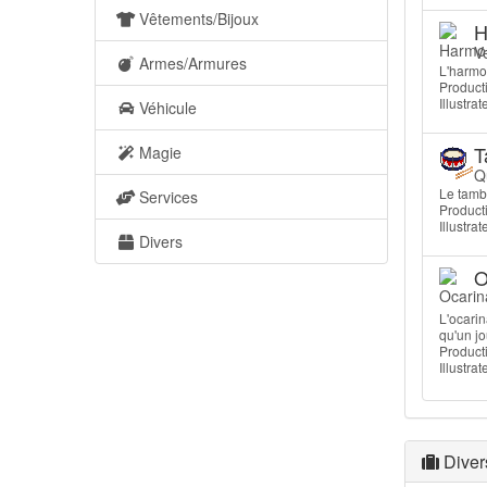
Vêtements/Bijoux
H
V
Armes/Armures
L'harmon
Producti
Illustrat
Véhicule
T
Magie
Qu
Le tambo
Services
Producti
Illustrat
Divers
O
L'ocarin
qu'un jo
Producti
Illustra
Diver