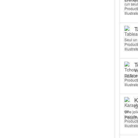
(un seul
Producti
Illustra
T
Seul un 
Producti
Illustra
T
V
Le Tchou
Producti
Illustra
K
Qu
Une joli
importe 
Producti
Illustra