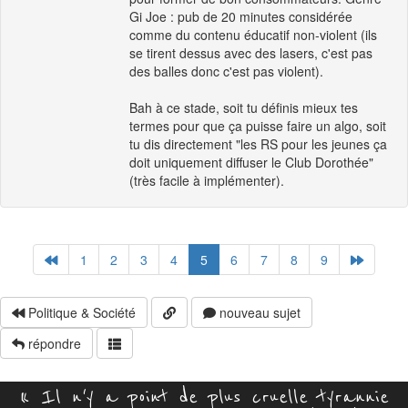
Gi Joe : pub de 20 minutes considérée
comme du contenu éducatif non-violent (ils
se tirent dessus avec des lasers, c'est pas
des balles donc c'est pas violent).
Bah à ce stade, soit tu définis mieux tes
termes pour que ça puisse faire un algo, soit
tu dis directement "les RS pour les jeunes ça
doit uniquement diffuser le Club Dorothée"
(très facile à implémenter).
1
2
3
4
5
6
7
8
9
Politique & Société
nouveau sujet
répondre
« Il n'y a point de plus cruelle tyrannie