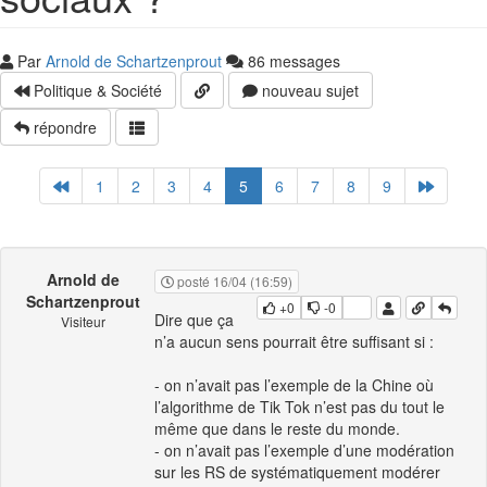
Par
Arnold de Schartzenprout
86 messages
Politique & Société
nouveau sujet
répondre
1
2
3
4
5
6
7
8
9
Arnold de
posté 16/04 (16:59)
Schartzenprout
+0
-0
Dire que ça
Visiteur
n’a aucun sens pourrait être suffisant si :
- on n’avait pas l’exemple de la Chine où
l’algorithme de Tik Tok n’est pas du tout le
même que dans le reste du monde.
- on n’avait pas l’exemple d’une modération
sur les RS de systématiquement modérer