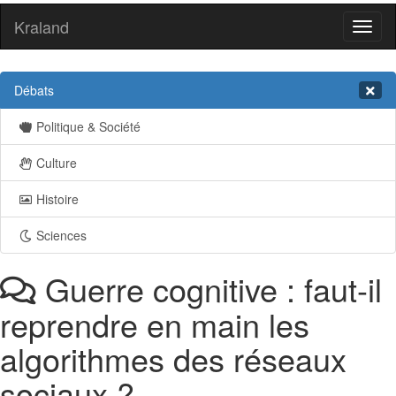
Kraland
Toggl
naviga
Débats
Politique & Société
Culture
Histoire
Sciences
Guerre cognitive : faut-il
reprendre en main les
algorithmes des réseaux
sociaux ?