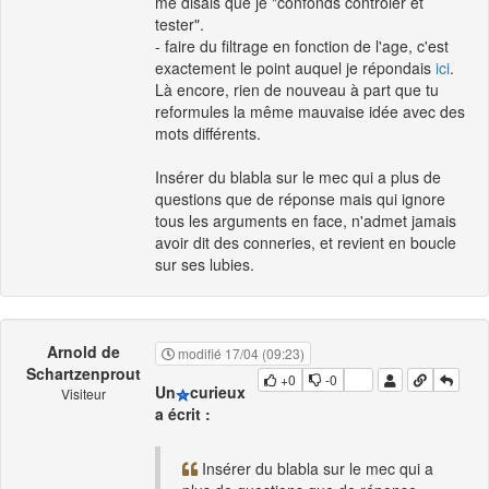
me disais que je "confonds contrôler et
tester".
- faire du filtrage en fonction de l'age, c'est
exactement le point auquel je répondais
ici
.
Là encore, rien de nouveau à part que tu
reformules la même mauvaise idée avec des
mots différents.
Insérer du blabla sur le mec qui a plus de
questions que de réponse mais qui ignore
tous les arguments en face, n'admet jamais
avoir dit des conneries, et revient en boucle
sur ses lubies.
Arnold de
modifié 17/04 (09:23)
Schartzenprout
+0
-0
Un
curieux
Visiteur
a écrit :
Insérer du blabla sur le mec qui a