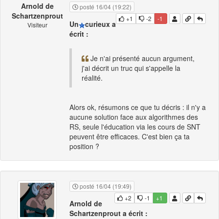
Arnold de
posté 16/04 (19:22)
Schartzenprout
+1
-2
-1
Un
curieux a
Visiteur
écrit :
Je n'ai présenté aucun argument,
j'ai décrit un truc qui s'appelle la
réalité.
Alors ok, résumons ce que tu décris : il n'y a
aucune solution face aux algorithmes des
RS, seule l'éducation via les cours de SNT
peuvent être efficaces. C'est bien ça ta
position ?
posté 16/04 (19:49)
+2
-1
+1
Arnold de
Schartzenprout a écrit :