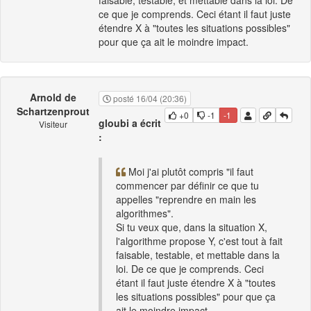
faisable, testable, et mettable dans la loi. De
ce que je comprends. Ceci étant il faut juste
étendre X à "toutes les situations possibles"
pour que ça ait le moindre impact.
Arnold de
posté 16/04 (20:36)
Schartzenprout
+0
-1
-1
gloubi a écrit
Visiteur
:
Moi j'ai plutôt compris "il faut
commencer par définir ce que tu
appelles "reprendre en main les
algorithmes".
Si tu veux que, dans la situation X,
l'algorithme propose Y, c'est tout à fait
faisable, testable, et mettable dans la
loi. De ce que je comprends. Ceci
étant il faut juste étendre X à "toutes
les situations possibles" pour que ça
ait le moindre impact.