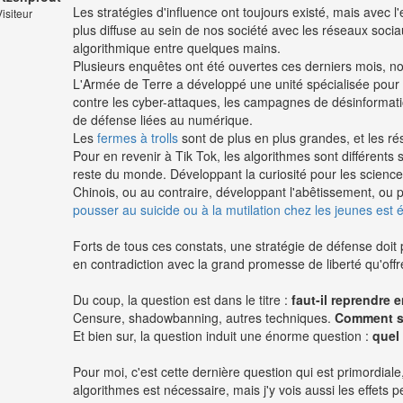
Les stratégies d'influence ont toujours existé, mais avec 
isiteur
plus diffuse au sein de nos société avec les réseaux sociau
algorithmique entre quelques mains.
Plusieurs enquêtes ont été ouvertes ces derniers mois, 
L'Armée de Terre a développé une unité spécialisée pour c
contre les cyber-attaques, les campagnes de désinformatio
de défense liées au numérique.
Les
fermes à trolls
sont de plus en plus grandes, et les ré
Pour en revenir à Tik Tok, les algorithmes sont différents 
reste du monde. Développant la curiosité pour les sciences 
Chinois, ou au contraire, développant l'abêtissement, ou p
pousser au suicide ou à la mutilation chez les jeunes est é
Forts de tous ces constats, une stratégie de défense doit 
en contradiction avec la grand promesse de liberté qu'offre
Du coup, la question est dans le titre :
faut-il reprendre
Censure, shadowbanning, autres techniques.
Comment s'y
Et bien sur, la question induit une énorme question :
quel 
Pour moi, c'est cette dernière question qui est primordial
algorithmes est nécessaire, mais j'y vois aussi les effets