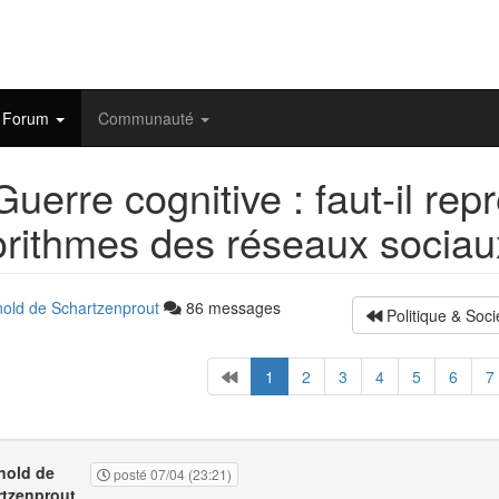
Forum
Communauté
uerre cognitive : faut-il re
orithmes des réseaux sociau
nold de Schartzenprout
86 messages
Politique & Soci
1
2
3
4
5
6
7
nold de
posté 07/04 (23:21)
tzenprout