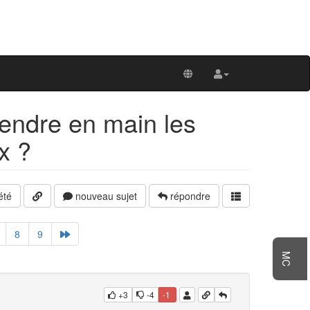
prendre en main les
x ?
été
nouveau sujet
répondre
8
9
MC
+3
-4
-1