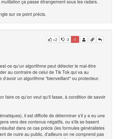
 mutilation ça passe étrangement sous les radars.
gle sur ce point précis.
+2
-3
-1
est-ce qu'un algorithme peut détecter le mal-être
der au contraire de celui de Tik Tok qui va au
d'avoir un algorithme "bienveillant" ou protecteur.
n faire ce qu'on veut qu'il fasse, à condition de savoir
matiques), il est difficile de déterminer s'il y a eu une
 gens vers des contenus négatifs, ou s'ils se basent
ésultat dans ce cas précis (les formules généralistes
ent de nuire au public, d'ailleurs on ne comprend pas