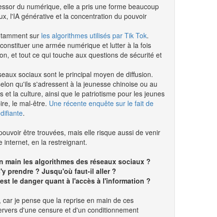
l'essor du numérique, elle a pris une forme beaucoup
x, l'IA générative et la concentration du pouvoir
notamment sur
les algorithmes utilisés par Tik Tok
.
onstituer une armée numérique et lutter à la fois
n, et tout ce qui touche aux questions de sécurité et
seaux sociaux sont le principal moyen de diffusion.
selon qu'ils s'adressent à la jeunesse chinoise ou au
et la culture, ainsi que le patriotisme pour les jeunes
ire, le mal-être.
Une récente enquête sur le fait de
difiante
.
pouvoir être trouvées, mais elle risque aussi de venir
 internet, en la restreignant.
 en main les algorithmes des réseaux sociaux ?
 prendre ? Jusqu'où faut-il aller ?
est le danger quant à l'accès à l'information ?
e, car je pense que la reprise en main de ces
 pervers d'une censure et d'un conditionnement