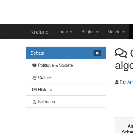
Kraland
Jouer
Règles
Monde
G
Débats
alg
Politique & Société
Culture
Par
Ar
Histoire
Sciences
Ar
Schar