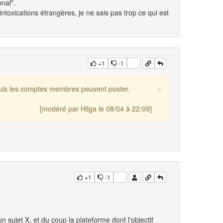
onal".
ntoxications étrangères, je ne sais pas trop ce qui est
+1
-1
×
uls les comptes membres peuvent poster.
[modéré par Hilga le 08/04 à 22:09]
+1
-1
sujet X, et du coup la plateforme dont l'objectif