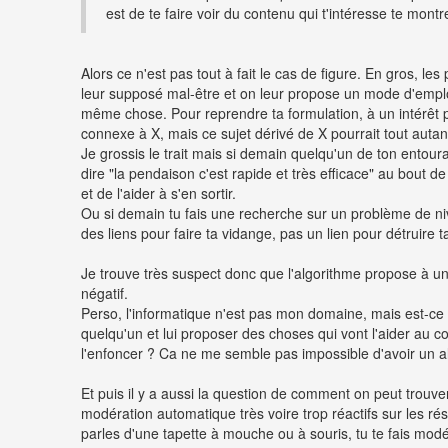
est de te faire voir du contenu qui t'intéresse te mont
Alors ce n'est pas tout à fait le cas de figure. En gros, 
leur supposé mal-être et on leur propose un mode d'emploi 
même chose. Pour reprendre ta formulation, à un intérêt p
connexe à X, mais ce sujet dérivé de X pourrait tout autan
Je grossis le trait mais si demain quelqu'un de ton entourag
dire "la pendaison c'est rapide et très efficace" au bout d
et de l'aider à s'en sortir.
Ou si demain tu fais une recherche sur un problème de nive
des liens pour faire ta vidange, pas un lien pour détruire ta
Je trouve très suspect donc que l'algorithme propose à u
négatif.
Perso, l'informatique n'est pas mon domaine, mais est-ce 
quelqu'un et lui proposer des choses qui vont l'aider au co
l'enfoncer ? Ca ne me semble pas impossible d'avoir un al
Et puis il y a aussi la question de comment on peut trouver
modération automatique très voire trop réactifs sur les ré
parles d'une tapette à mouche ou à souris, tu te fais mo