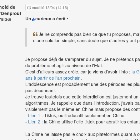
nold de
modifié 13/04 (14:16)
tzenprout
Un
curieux a écrit :
isiteur
Je ne comprends pas bien ce que tu proposes, mais
d'une solution simple, sans doute que d'autres y ont 
Je propose déjà de s'emparer du sujet. Je ne prétends pas
du problème et agir au niveau de l'Etat.
C'est d'ailleurs assez drôle, car je viens d'avoir l'info :
la G
ans à partir de l'an prochain
.
L'adolescence est probablement une des périodes les plus 
pas déconnant.
Je trouve toutefois que cette interdiction est justement 
algorithmes. Je rappelle que dans l'introduction, j'avais par
visiblement pas le même en Chine mais propose des contenu
- Lien 1
: Tiktok, outil éducatif seulement en Chine.
- Lien 2
: la Chine utilise t'elle tiktok pour abrutir les enfa
La Chine ne laisse pas le choix aux plateformes quant à ce q