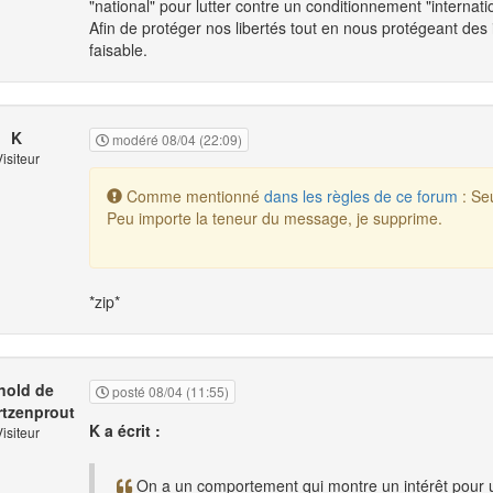
"national" pour lutter contre un conditionnement "internati
Afin de protéger nos libertés tout en nous protégeant des i
faisable.
K
modéré 08/04 (22:09)
isiteur
Comme mentionné
dans les règles de ce forum
: Se
Peu importe la teneur du message, je supprime.
*zip*
nold de
posté 08/04 (11:55)
tzenprout
K a écrit :
isiteur
On a un comportement qui montre un intérêt pour un 