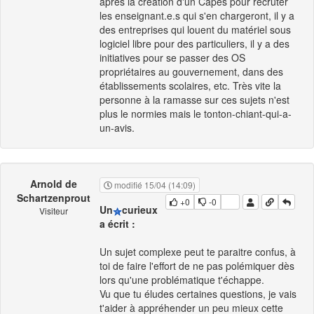
après la création d'un Capes pour recruter
les enseignant.e.s qui s'en chargeront, il y a
des entreprises qui louent du matériel sous
logiciel libre pour des particuliers, il y a des
initiatives pour se passer des OS
propriétaires au gouvernement, dans des
établissements scolaires, etc. Très vite la
personne à la ramasse sur ces sujets n'est
plus le normies mais le tonton-chiant-qui-a-
un-avis.
Arnold de
modifié 15/04 (14:09)
Schartzenprout
+0
-0
Un
curieux
Visiteur
a écrit :
Un sujet complexe peut te paraitre confus, à
toi de faire l'effort de ne pas polémiquer dès
lors qu'une problématique t'échappe.
Vu que tu éludes certaines questions, je vais
t'aider à appréhender un peu mieux cette