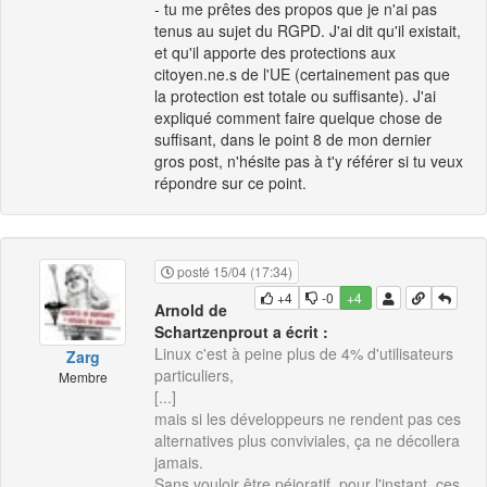
- tu me prêtes des propos que je n'ai pas
tenus au sujet du RGPD. J'ai dit qu'il existait,
et qu'il apporte des protections aux
citoyen.ne.s de l'UE (certainement pas que
la protection est totale ou suffisante). J'ai
expliqué comment faire quelque chose de
suffisant, dans le point 8 de mon dernier
gros post, n'hésite pas à t'y référer si tu veux
répondre sur ce point.
posté 15/04 (17:34)
+4
-0
+4
Arnold de
Schartzenprout a écrit :
Linux c'est à peine plus de 4% d'utilisateurs
Zarg
particuliers,
Membre
[...]
mais si les développeurs ne rendent pas ces
alternatives plus conviviales, ça ne décollera
jamais.
Sans vouloir être péjoratif, pour l'instant, ces