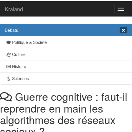
Kraland
Toggl
naviga
Débats
Politique & Société
Culture
Histoire
Sciences
Guerre cognitive : faut-il
reprendre en main les
algorithmes des réseaux
sociaux ?