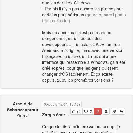
que les derniers Windows
- Parfois il n'y a pas encore les pilotes pour
certains périphériques
(genre appareil photo
très particulier)
Mais en aucun cas c'est par manque
d'ergonomie, ou un 'défaut' des
développeurs ... Tu installes KDE, un truc
Allemand à l'origine, mais avec une version
Française, tu utilises un Linux qui a une
interface qui ressemble à Windows. ça a été
créé exprès, pour que les gens puissent
changer d'OS facilement. Et ça existe
depuis, 2009 les premières versions ?
Arnold de
posté 15/04 (19:46)
Schartzenprout
+0
-2
-2
Zarg a écrit :
Visiteur
Ce que tu dis là m'intéresse beaucoup, je
vais t'envoyer un message en privé par