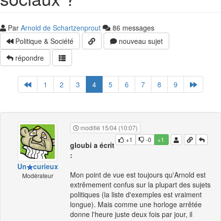
Par
Arnold de Schartzenprout
86 messages
Politique & Société
nouveau sujet
répondre
1
2
3
4
5
6
7
8
9
modifié 15/04 (10:07)
+1
-0
+1
gloubi a écrit
:
Un
curieux
Mon point de vue est toujours qu'Arnold est
Modérateur
extrêmement confus sur la plupart des sujets
politiques (la liste d'exemples est vraiment
longue). Mais comme une horloge arrêtée
donne l'heure juste deux fois par jour, il