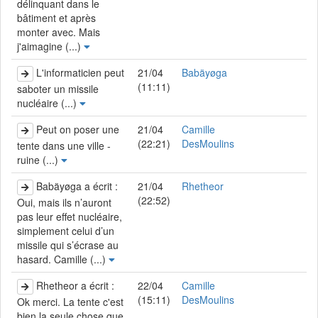
délinquant dans le
bâtiment et après
monter avec. Mais
j'aimagine (...)
L'informaticien peut
21/04
Babäyøga
(11:11)
saboter un missile
nucléaire (...)
Peut on poser une
21/04
Camille
(22:21)
DesMoulins
tente dans une ville -
ruine (...)
Babäyøga a écrit :
21/04
Rhetheor
(22:52)
Oui, mais ils n’auront
pas leur effet nucléaire,
simplement celui d’un
missile qui s’écrase au
hasard. Camille (...)
Rhetheor a écrit :
22/04
Camille
(15:11)
DesMoulins
Ok merci. La tente c'est
bien la seule chose que