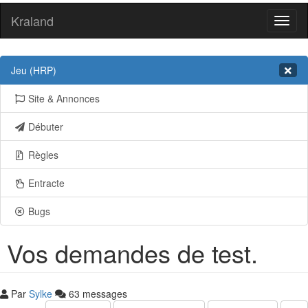
Kraland
Toggl
naviga
Jeu (HRP)
Site & Annonces
Débuter
Règles
Entracte
Bugs
Vos demandes de test.
Par
Sylke
63 messages