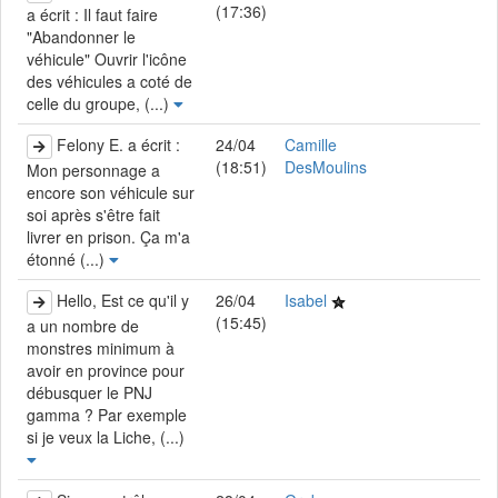
(17:36)
a écrit : Il faut faire
"Abandonner le
véhicule" Ouvrir l'icône
des véhicules a coté de
celle du groupe, (...)
Felony E. a écrit :
24/04
Camille
(18:51)
DesMoulins
Mon personnage a
encore son véhicule sur
soi après s'être fait
livrer en prison. Ça m'a
étonné (...)
Hello, Est ce qu'il y
26/04
Isabel
(15:45)
a un nombre de
monstres minimum à
avoir en province pour
débusquer le PNJ
gamma ? Par exemple
si je veux la Liche, (...)