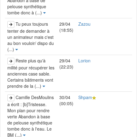
Abandon à base de
pelouse synthétique
tombe donc à (...)
Tu peux toujours
29/04
Zazou
(18:55)
tenter de demander à
un animateur mais c'est
au bon vouloir/ dispo du
(...)
Reste plus qu'à
29/04
Lorion
(22:23)
milité pour récupérer les
anciennes case sable.
Certains bâtiments vont
prendre de la (...)
Camille DesMoulins
30/04
Shpam
(00:05)
a écrit : [b]Tristesse.
Mon plan pour rendre
verte Abandon à base
de pelouse synthétique
tombe donc à l'eau. Le
BM (...)