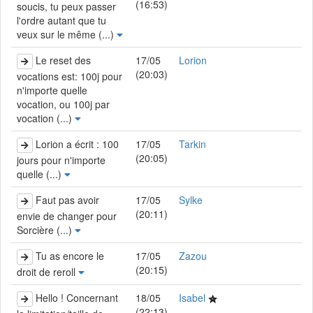
(16:53)
soucis, tu peux passer
l'ordre autant que tu
veux sur le même (...)
Le reset des
17/05
Lorion
(20:03)
vocations est: 100j pour
n'importe quelle
vocation, ou 100j par
vocation (...)
Lorion a écrit : 100
17/05
Tarkin
(20:05)
jours pour n'importe
quelle (...)
Faut pas avoir
17/05
Sylke
(20:11)
envie de changer pour
Sorcière (...)
Tu as encore le
17/05
Zazou
(20:15)
droit de reroll
Hello ! Concernant
18/05
Isabel
(22:13)