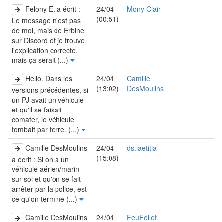
Felony E. a écrit :
24/04
Mony Clair
(00:51)
Le message n'est pas
de moi, mais de Erbine
sur Discord et je trouve
l'explication correcte.
mais ça serait (...)
Hello. Dans les
24/04
Camille
(13:02)
DesMoulins
versions précédentes, si
un PJ avait un véhicule
et qu'il se faisait
comater, le véhicule
tombait par terre. (...)
Camille DesMoulins
24/04
ds.laetitia
(15:08)
a écrit : Si on a un
véhicule aérien/marin
sur soi et qu'on se fait
arrêter par la police, est
ce qu'on termine (...)
Camille DesMoulins
24/04
FeuFollet