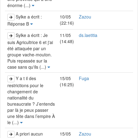
énorme (...)
Sylke a écrit :
10/05
Zazou
(22:16)
Réponse B
Sylke a écrit : Je
11/05
ds.laetitia
(14:48)
suis Agricultrice 6 et j'ai
été attaquée par un
groupe vache-mouton.
Puis repassée sur la
case sans qu'ils (...)
Y a t il des
15/05
Fuga
(16:25)
restrictions pour le
changement de
nationalité du
bureaucrate ? J’entends
par là je peux passer
une tête dans l’empire À
le (...)
A priori aucun
15/05
Zazou