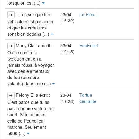
lorsqu'on est (...)
Tu es sûr que ton
23/04
Le Fléau
(16:32)
véhicule n'est pas plein
et que les créatures
sont bien dedans (...)
Mony Clair a écrit :
23/04
FeuFollet
(19:15)
Oui je confirme,
typiquement on a
jamais réussi à voyager
avec des elementaux
de feu (créature
volante) dans une (...)
Felony E. a écrit :
23/04
Tortue
(19:28)
Gênante
C'est parce que tu as
pas la bonne voiture de
sport. Si tu achètes
celle de Poungi ça
marche. Seulement
5000 (...)