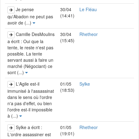
Je pense
30/04
Le Fléau
(14:41)
qu'Abadon ne peut pas
avoir de (...)
Camille DesMoulins
30/04
Rhetheor
(15:45)
a écrit : Oui que la
tente, le reste n'est pas
possible. La tente
servant aussi à faire un
marché (Négociant) ce
sont (...)
L'Agile est-il
01/05
Sylke
(18:53)
immunisé à l'assassinat
dans le sens où l'ordre
n'a pas d'effet, ou bien
l'ordre est-il impossible
à (...)
Sylke a écrit :
01/05
Rhetheor
(19:01)
L'ordre assassiner est