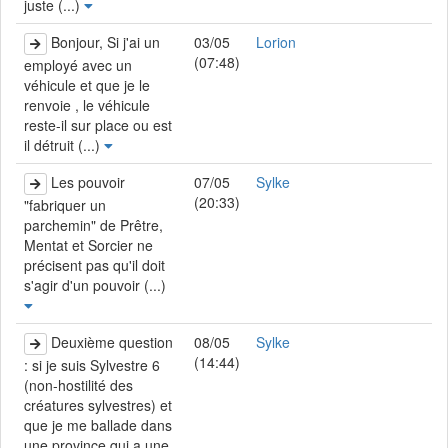
juste (...)
Bonjour, Si j'ai un
03/05
Lorion
(07:48)
employé avec un
véhicule et que je le
renvoie , le véhicule
reste-il sur place ou est
il détruit (...)
Les pouvoir
07/05
Sylke
(20:33)
"fabriquer un
parchemin" de Prêtre,
Mentat et Sorcier ne
précisent pas qu'il doit
s'agir d'un pouvoir (...)
Deuxième question
08/05
Sylke
(14:44)
: si je suis Sylvestre 6
(non-hostilité des
créatures sylvestres) et
que je me ballade dans
une province qui a une