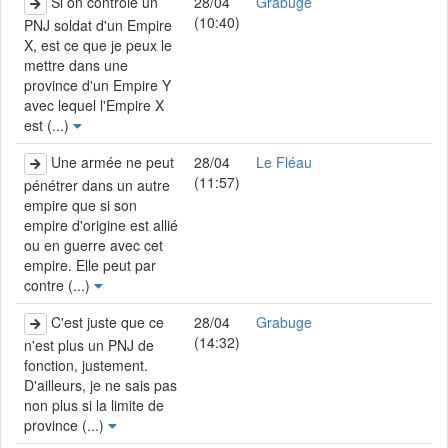
Si on contrôle un
28/04
Grabuge
(10:40)
PNJ soldat d'un Empire
X, est ce que je peux le
mettre dans une
province d'un Empire Y
avec lequel l'Empire X
est (...)
Une armée ne peut
28/04
Le Fléau
(11:57)
pénétrer dans un autre
empire que si son
empire d'origine est allié
ou en guerre avec cet
empire. Elle peut par
contre (...)
C'est juste que ce
28/04
Grabuge
(14:32)
n'est plus un PNJ de
fonction, justement.
D'ailleurs, je ne sais pas
non plus si la limite de
province (...)