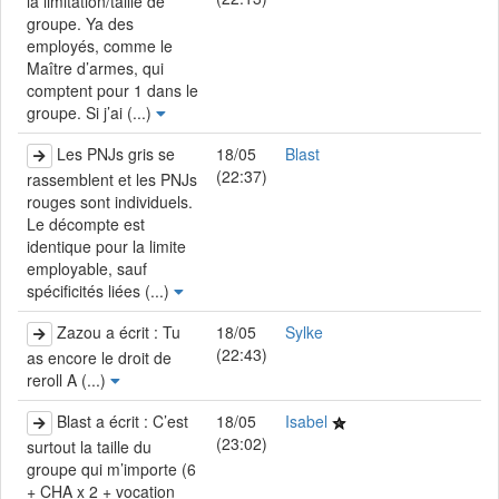
la limitation/taille de
groupe. Ya des
employés, comme le
Maître d’armes, qui
comptent pour 1 dans le
groupe. Si j’ai (...)
Les PNJs gris se
18/05
Blast
(22:37)
rassemblent et les PNJs
rouges sont individuels.
Le décompte est
identique pour la limite
employable, sauf
spécificités liées (...)
Zazou a écrit : Tu
18/05
Sylke
(22:43)
as encore le droit de
reroll A (...)
Blast a écrit : C’est
18/05
Isabel
(23:02)
surtout la taille du
groupe qui m’importe (6
+ CHA x 2 + vocation