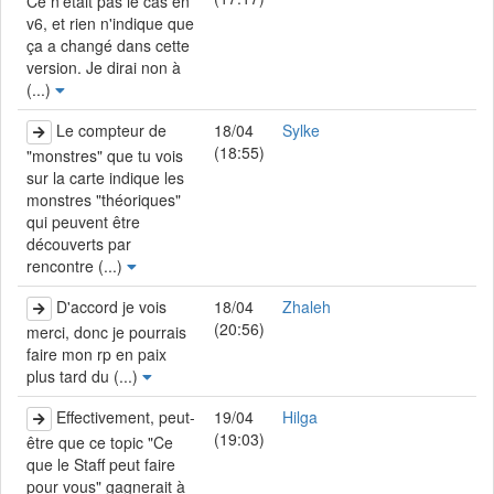
Ce n'était pas le cas en
v6, et rien n'indique que
ça a changé dans cette
version. Je dirai non à
(...)
Le compteur de
18/04
Sylke
(18:55)
"monstres" que tu vois
sur la carte indique les
monstres "théoriques"
qui peuvent être
découverts par
rencontre (...)
D'accord je vois
18/04
Zhaleh
(20:56)
merci, donc je pourrais
faire mon rp en paix
plus tard du (...)
Effectivement, peut-
19/04
Hilga
(19:03)
être que ce topic "Ce
que le Staff peut faire
pour vous" gagnerait à