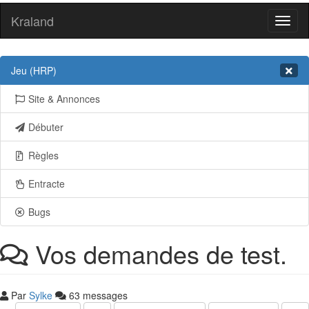
Kraland
Toggl
naviga
Jeu (HRP)
Site & Annonces
Débuter
Règles
Entracte
Bugs
Vos demandes de test.
Par
Sylke
63 messages