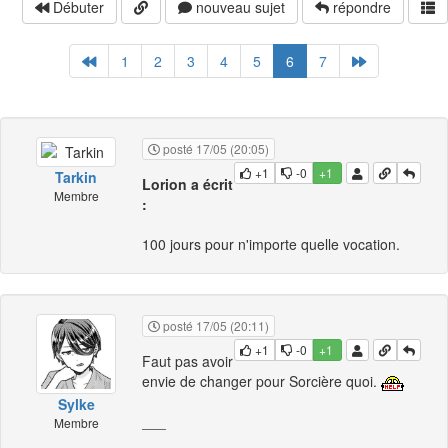
Débuter
nouveau sujet
répondre
1
2
3
4
5
6
7
posté 17/05 (20:05)
+1
-0
+1
Tarkin
Lorion a écrit
Membre
:
100 jours pour n'importe quelle vocation.
posté 17/05 (20:11)
+1
-0
+1
Faut pas avoir
envie de changer pour Sorcière quoi.
Sylke
___
Membre