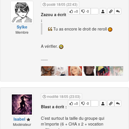
posté 18/05 (22:43)
+0
-0
Zazou a écrit
:
Sylke
Tu as encore le droit de reroll
Membre
A vérifier.
___
modifié 18/05 (23:03)
+0
-0
Blast a écrit :
C’est surtout la taille du groupe qui
Isabel
m’importe (6 + CHA x 2 + vocation
Modérateur