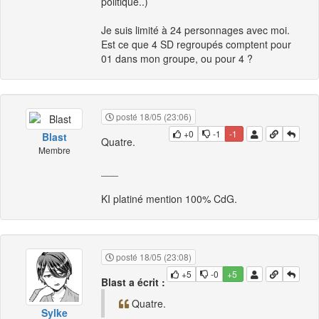
politique..)
Je suis limité à 24 personnages avec moi.
Est ce que 4 SD regroupés comptent pour
01 dans mon groupe, ou pour 4 ?
posté 18/05 (23:06)
+0
-1
-1
Blast
Quatre.
Membre
___
KI platiné mention 100% CdG.
posté 18/05 (23:08)
+5
-0
+5
Blast a écrit :
Quatre.
Sylke