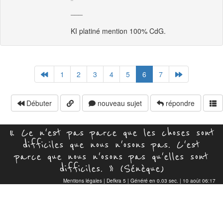
___
KI platiné mention 100% CdG.
1
2
3
4
5
6
7
Débuter
nouveau sujet
répondre
« Ce n'est pas parce que les choses sont
difficiles que nous n'osons pas. C'est
parce que nous n'osons pas qu'elles sont
difficiles. » (Sénèque)
Mentions légales
|
Defkra 5
| Généré en 0.03 sec. | 10 août 06:17