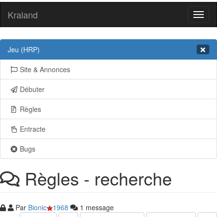
Kraland
Toggl
naviga
Jeu (HRP)
Site & Annonces
Débuter
Règles
Entracte
Bugs
Règles - recherche
Par
Bionic
1968
1 message