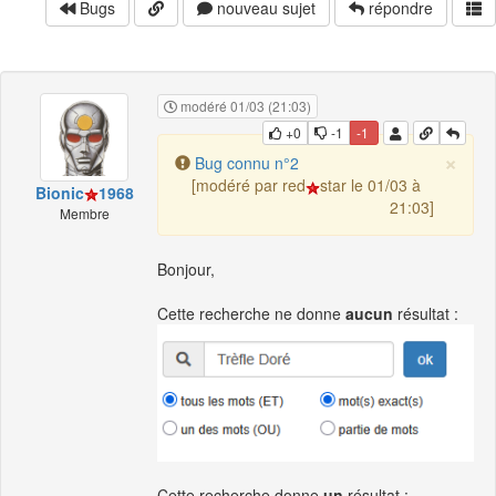
Bugs
nouveau sujet
répondre
modéré 01/03 (21:03)
+0
-1
-1
×
Bug connu n°2
[modéré par red
star le 01/03 à
Bionic
1968
21:03]
Membre
Bonjour,
Cette recherche ne donne
aucun
résultat :
Cette recherche donne
un
résultat :