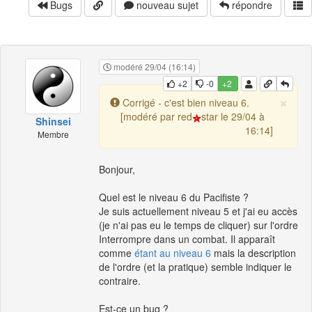
Bugs
nouveau sujet
répondre
modéré 29/04 (16:14)
+2
-0
+2
×
Corrigé - c'est bien niveau 6.
[modéré par red
star le 29/04 à
Shinsei
16:14]
Membre
Bonjour,
Quel est le niveau 6 du Pacifiste ?
Je suis actuellement niveau 5 et j'ai eu accès
(je n'ai pas eu le temps de cliquer) sur l'ordre
Interrompre dans un combat. Il apparaît
comme
étant au niveau 6
mais la description
de l'ordre (et la pratique) semble indiquer le
contraire.
Est-ce un bug ?