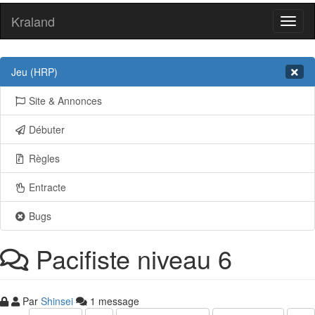
Kraland
Toggl
naviga
Jeu (HRP)
Site & Annonces
Débuter
Règles
Entracte
Bugs
Pacifiste niveau 6
Par
Shinsei
1 message