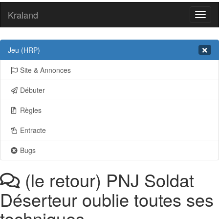
Kraland
Toggl
naviga
Jeu (HRP)
Site & Annonces
Débuter
Règles
Entracte
Bugs
(le retour) PNJ Soldat
Déserteur oublie toutes ses
techniques