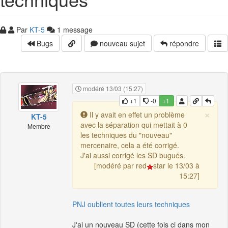
Par
KT-5
1 message
Bugs
nouveau sujet
répondre
modéré 13/03 (15:27)
+1
-0
+1
×
Il y avait en effet un problème
KT-5
avec la séparation qui mettait à 0
Membre
les techniques du "nouveau"
mercenaire, cela a été corrigé.
J'ai aussi corrigé les SD bugués.
[modéré par red
star le 13/03 à
15:27]
PNJ oublient toutes leurs techniques
J'ai un nouveau SD (cette fois ci dans mon