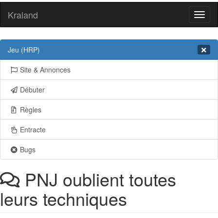
Kraland
Toggl
naviga
Jeu (HRP)
Site & Annonces
Débuter
Règles
Entracte
Bugs
PNJ oublient toutes
leurs techniques